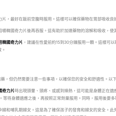
力片，最好在飯前空腹時服用。這樣可以確保藥物在胃部吸收良
咀嚼韓國奇力片後再吞服。這有助於加速藥物的溶解和吸收，使
用韓國奇力片
，建議在性愛前約15到30分鐘服用一顆。這樣可
效。
陽藥，但仍然需要注意一些事項，以確保您的安全和舒適性。以
國奇力片
時出現頭暈、頭疼、或感到燥熱，這可能是身體正在適
顆。等待身體適應之後，再按照正常劑量服用。同時，服用後要多
孕婦和哺乳期婦女。這是為了確保孩子的發育和婦女的安全。此