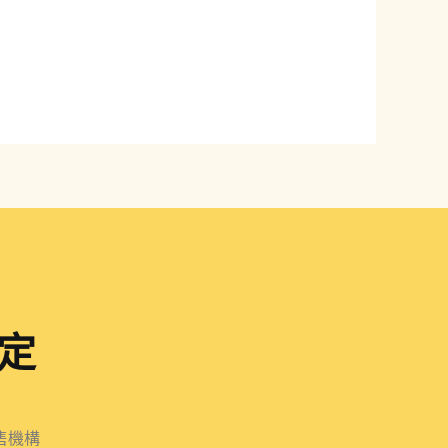
定
售機構