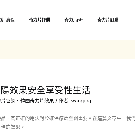
力片真假
奇力片評價
奇力片ptt
奇力片訂購
壯陽效果安全享受性生活
力片官網
、
韓國奇力片效果
/ 作者:
wangjing
藥品，其正確的用法對於確保療效至關重要。在這篇文章中，我
最佳的效果。