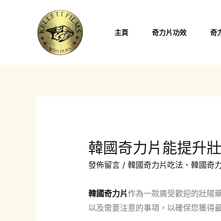
跳
至
主頁
奇力片功效
奇
主
要
內
容
韓國奇力片能提升
發佈留言
/
韓國奇力片吃法
、
韓國奇
韓國奇力片
作為一款廣受歡迎的壯陽
以及需要注意的事項，以確保您獲得