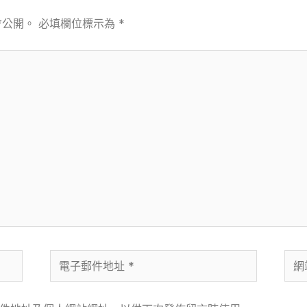
會公開。
必填欄位標示為
*
電
網
子
站
郵
網