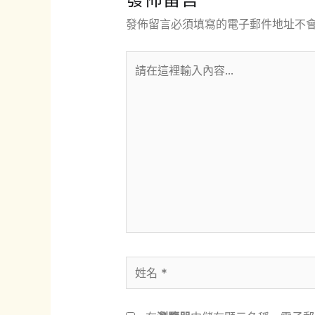
發佈留言必須填寫的電子郵件地址不
請
在
這
裡
輸
入
內
容...
姓
名
*