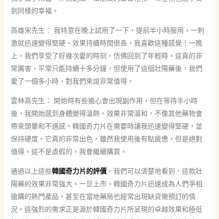
到同樣的幸福。
高雄宋先生： 我特意在晚上試用了一下，提前半小時服用，一刺
激就迅速變得堅硬。效果持續時間很長，我喜歡這種感覺！一晚
上，我們享受了好幾次愛的時刻，仿佛回到了年輕時。這真的非
常厲害，平常只能持續十多分鐘，但使用了這個壯陽藥後，我們
愛了一個多小時，對我們來說非常值得。
雲林高先生： 開始時有些擔心會出現副作用，但在等待半小時
後，我開始感到身體變得溫熱。效果非常溫和，不像其他藥物會
帶來頭暈和不適感。韓國奇力片在需要時讓我迅速變得堅硬，並
保持硬度。它真的非常出色，雖然我使用後有點疲憊，但是絕對
值得。這不是虛假的，我會繼續購買。
通過以上這些
韓國奇力片的評價
，我們可以清楚地看到，這款壯
陽藥的效果非常強大。一旦上市，韓國奇力片迅速成為人們爭相
搶購的熱門產品，甚至在當地藥局也經常出現缺貨需預訂的情
況。這強烈的需求正是源於韓國奇力片所呈現的卓越效果和極低