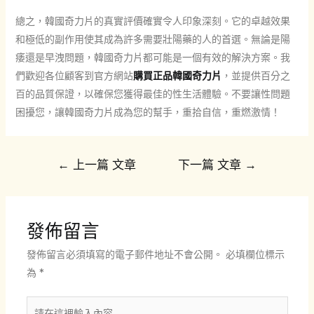
總之，韓國奇力片的真實評價確實令人印象深刻。它的卓越效果
和極低的副作用使其成為許多需要壯陽藥的人的首選。無論是陽
痿還是早洩問題，韓國奇力片都可能是一個有效的解決方案。我
們歡迎各位顧客到官方網站
購買正品韓國奇力片
，並提供百分之
百的品質保證，以確保您獲得最佳的性生活體驗。不要讓性問題
困擾您，讓韓國奇力片成為您的幫手，重拾自信，重燃激情！
文
←
上一篇 文章
下一篇 文章
→
章
導
覽
發佈留言
發佈留言必須填寫的電子郵件地址不會公開。
必填欄位標示
為
*
請