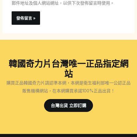
址
郵件地址及個人網站網址，以供下次發佈留言時使用。
*
韓國奇力片台灣唯一正品指定網
站
購買正品韓國奇力片請認準本網，本網是衛生福利部唯一公認正品
販售機構網站，在本網購買承諾100%正品出貨！
台灣出貨 立即訂購