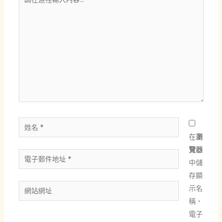
在
這
裡
輸
入
內
容...
姓
名
在
瀏
*
覽器
電
中儲
子
存顯
郵
網
示名
件
站
稱、
地
網
電子
址