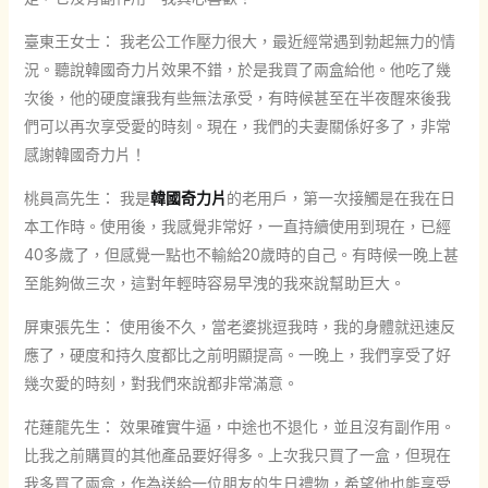
臺東王女士： 我老公工作壓力很大，最近經常遇到勃起無力的情
況。聽說韓國奇力片效果不錯，於是我買了兩盒給他。他吃了幾
次後，他的硬度讓我有些無法承受，有時候甚至在半夜醒來後我
們可以再次享受愛的時刻。現在，我們的夫妻關係好多了，非常
感謝韓國奇力片！
桃員高先生： 我是
韓國奇力片
的老用戶，第一次接觸是在我在日
本工作時。使用後，我感覺非常好，一直持續使用到現在，已經
40多歲了，但感覺一點也不輸給20歲時的自己。有時候一晚上甚
至能夠做三次，這對年輕時容易早洩的我來說幫助巨大。
屏東張先生： 使用後不久，當老婆挑逗我時，我的身體就迅速反
應了，硬度和持久度都比之前明顯提高。一晚上，我們享受了好
幾次愛的時刻，對我們來說都非常滿意。
花蓮龍先生： 效果確實牛逼，中途也不退化，並且沒有副作用。
比我之前購買的其他產品要好得多。上次我只買了一盒，但現在
我多買了兩盒，作為送給一位朋友的生日禮物，希望他也能享受