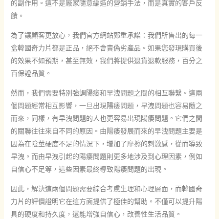
的副作用。這不是廠家隨意編造的營銷手法，而是真實的客戶反
饋。
為了讓顧客更放心，我們官方網站鄭重承諾：我們所售出的每一
盒韓國奇力片都是正品，絕不會賣偽劣產品。如果您發現購買後
的效果不如預期，甚至無效，我們將提供退貨退款服務，百分之
百保證品質。
然而，我們需要特別強調陽痿和早洩問題之間的相互聯繫。這兩
個問題經常相互影響，一旦出現陽痿問題，早洩問題也容易隨之
而來，同樣，有早洩問題的人也更容易出現陽痿問題。它們之間
的關聯往往來自不同的原因。由陽痿發展而來的早洩問題主要是
因為在陰莖硬度不足的情況下，增加了摩擦的刺激感，從而導致
早洩。而由早洩引起的陽痿問題則更多地涉及到心理因素，例如
自信心不足等，這些因素最終導致陽痿問題的出現。
因此，解決這兩個問題需要綜合考慮生理和心理層面，而韓國奇
力片的評價證明它在這方面提供了極佳的幫助。不僅可以提升陽
具的硬度和持久度，還能增強自信心，改善性生活品質。