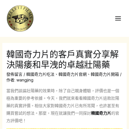
跳
至
主
Main
要
Men
內
容
韓國奇力片的客戶真實分享解
決陽痿和早洩的卓越壯陽藥
發佈留言
/
韓國奇力片吃法
、
韓國奇力片官網
、
韓國奇力片開箱
/
作者:
wangjing
當我們談論壯陽藥的效果時，除了自己親身體驗，評價也是一個
極為重要的參考依據。今天，我們就來看看韓國奇力片這款壯陽
藥的真實評價。相信大家對韓國奇力片已有所耳聞，也許甚至有
購買嘗試的想法。那麼，現在就讓我們一同探討
韓國奇力片
的官
方評價吧！