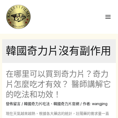
跳
至
主
Main
要
Men
內
容
韓國奇力片沒有副作用
在哪里可以買到奇力片？奇力
片怎麼吃才有效？ 醫師講解它
的吃法和功效！
發佈留言
/
韓國奇力片吃法
、
韓國奇力片官網
/ 作者:
wangjing
現在天氣越來越熱，根據各大藥店的統計，壯陽藥的需求量一直