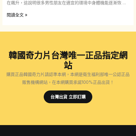
在飆升，這說明很多男性朋友在適宜的環境中身體機能逐漸恢 …
在
閱讀全文 »
哪
里
可
以
韓國奇力片台灣唯一正品指定網
買
到
站
奇
購買正品韓國奇力片請認準本網，本網是衛生福利部唯一公認正品
力
販售機構網站，在本網購買承諾100%正品出貨！
片？
奇
台灣出貨 立即訂購
力
片
怎
麼
吃