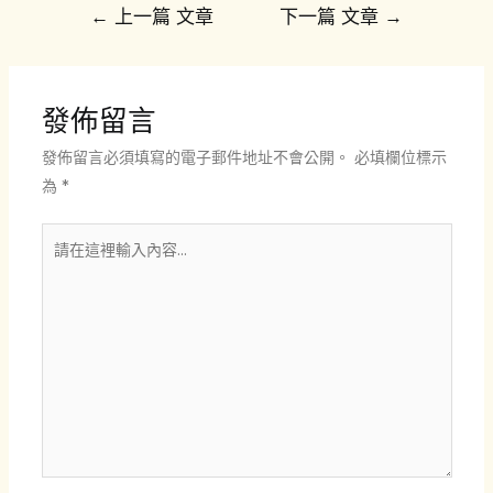
文
←
上一篇 文章
下一篇 文章
→
章
導
覽
發佈留言
發佈留言必須填寫的電子郵件地址不會公開。
必填欄位標示
為
*
請
在
這
裡
輸
入
內
容...