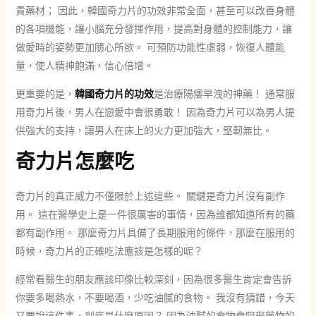
貴藥材； 因此，韓國奇力片的功效非常全面，甚至可以改善身體
的各項機能，讓小腦充分發揮作用，提高對身體的控制能力，讓
做愛時的姿勢更加隨心所欲。 可預防功能性虛弱，恢復人體能
量，使人精神飽滿，信心倍增。
更重要的是，
韓國奇力片的功效
是治療陽痿早洩的神藥！ 通常服
用奇力片後，男人在戀愛中會很勇敢！ 因為奇力片可以為男人提
供強大的支持，讓男人在床上的火力更加強大，堅韌無比。
奇力片怎麼吃
奇力片的真正威力不僅限於上述這些。 關鍵是奇力片沒有副作
用。 這在醫學史上是一件很厲害的事情，因為誰都知道所有的藥
都有副作用。 那麼奇力片具備了長期服用的條件，那麼在服用的
時候，奇力片的正確吃法應該是怎樣的呢？
經常看醫生的朋友應該印像比較深刻，因為很多醫生肯定會告訴
你要多喝熱水，不要喝酒，少吃油膩的食物。 我沒有猜錯，今天
又要說這件事，到底是什麼原因？ 因為油膩的食物會阻礙藥物的