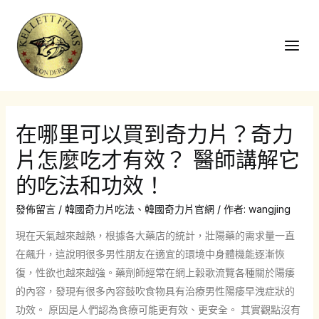
跳
至
主
Main
要
Men
內
容
在哪里可以買到奇力片？奇力
片怎麼吃才有效？ 醫師講解它
的吃法和功效！
發佈留言
/
韓國奇力片吃法
、
韓國奇力片官網
/ 作者:
wangjing
現在天氣越來越熱，根據各大藥店的統計，壯陽藥的需求量一直
在飆升，這說明很多男性朋友在適宜的環境中身體機能逐漸恢
復，性欲也越來越強。藥劑師經常在網上穀歌流覽各種關於陽痿
的內容，發現有很多內容鼓吹食物具有治療男性陽痿早洩症狀的
功效。 原因是人們認為食療可能更有效、更安全。 其實觀點沒有