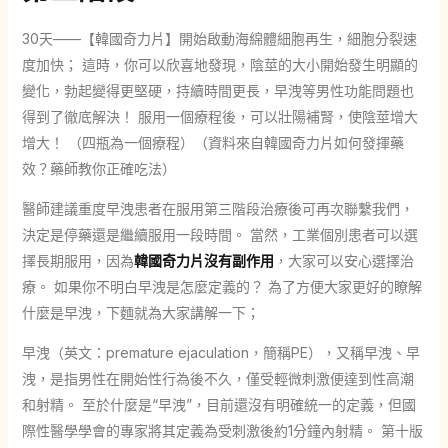
30天——【韓國奇力片】開始啟動海綿體細胞再生，細胞分裂速
度加快； 這時，你可以欣喜地發現，陰莖的大小開始發生明顯的
變化，勃起變得更堅硬，持續時間更長，早洩等男性功能問題也
得到了徹底解決！ 服用一個療程後，可以壯陽補腎，使陰莖增大
增大！ （四瓶為一個療程）（資料來自韓國奇力片如何發揮藥
效？藥師教你正確吃法）
醫師建議重度早洩患者在服用第三階段治療後可再次聯繫我們，
決定是停藥還是繼續服用一段時間。 當然，工業個別患者可以選
擇長期服用，因為
韓國奇力片沒有副作用
，大家可以安心選擇治
療。 如果你不明白早洩是怎麼定義的？ 為了方便大家更好的瞭解
什麼是早洩，下麵就為大家講解一下；
早洩（英文：premature ejaculation，簡稱PE），又稱早洩、早
洩，是指男性在開始性行為後不久，僅受輕微刺激便達到性高潮
和射精。 至於什麼是“早洩”，目前還沒有明確統一的定義，但國
際性醫學學會的專家將其定義為受刺激後約1分鐘內射精。 第十版