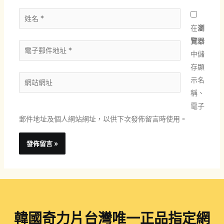
姓
名
在
瀏
*
覽器
電
中儲
子
存顯
郵
網
示名
件
站
稱、
地
網
電子
址
址
郵件地址及個人網站網址，以供下次發佈留言時使用。
*
韓國奇力片台灣唯一正品指定網