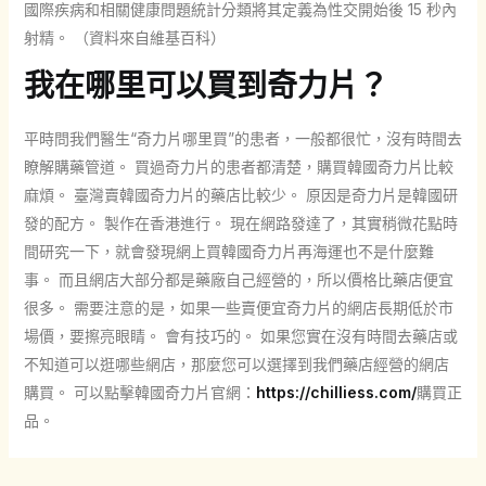
國際疾病和相關健康問題統計分類將其定義為性交開始後 15 秒內
射精。 （資料來自維基百科）
我在哪里可以買到奇力片？
平時問我們醫生“奇力片哪里買”的患者，一般都很忙，沒有時間去
瞭解購藥管道。 買過奇力片的患者都清楚，購買韓國奇力片比較
麻煩。 臺灣賣韓國奇力片的藥店比較少。 原因是奇力片是韓國研
發的配方。 製作在香港進行。 現在網路發達了，其實稍微花點時
間研究一下，就會發現網上買韓國奇力片再海運也不是什麼難
事。 而且網店大部分都是藥廠自己經營的，所以價格比藥店便宜
很多。 需要注意的是，如果一些賣便宜奇力片的網店長期低於市
場價，要擦亮眼睛。 會有技巧的。 如果您實在沒有時間去藥店或
不知道可以逛哪些網店，那麼您可以選擇到我們藥店經營的網店
購買。 可以點擊韓國奇力片官網：
https://chilliess.com/
購買正
品。