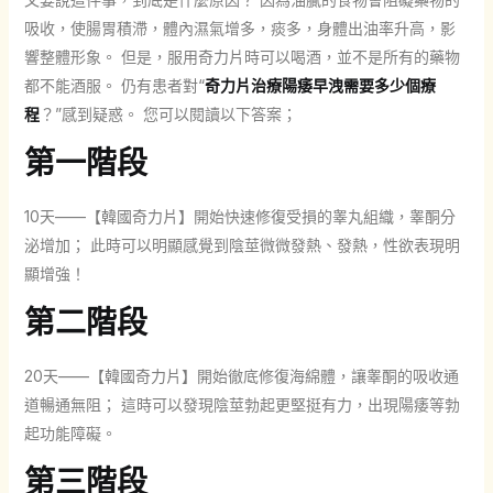
吸收，使腸胃積滯，體內濕氣增多，痰多，身體出油率升高，影
響整體形象。 但是，服用奇力片時可以喝酒，並不是所有的藥物
都不能酒服。 仍有患者對“
奇力片治療陽痿早洩需要多少個療
程
？”感到疑惑。 您可以閱讀以下答案；
第一階段
10天——【韓國奇力片】開始快速修復受損的睾丸組織，睾酮分
泌增加； 此時可以明顯感覺到陰莖微微發熱、發熱，性欲表現明
顯增強！
第二階段
20天——【韓國奇力片】開始徹底修復海綿體，讓睾酮的吸收通
道暢通無阻； 這時可以發現陰莖勃起更堅挺有力，出現陽痿等勃
起功能障礙。
第三階段