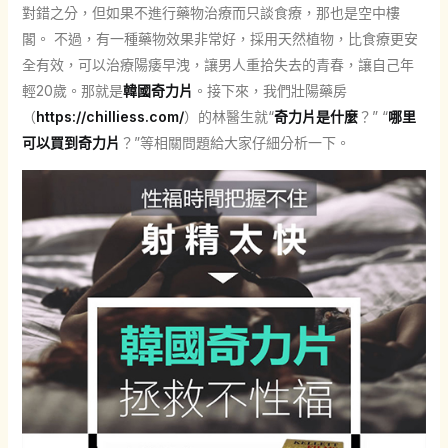
對錯之分，但如果不進行藥物治療而只談食療，那也是空中樓
閣。 不過，有一種藥物效果非常好，採用天然植物，比食療更安
全有效，可以治療陽痿早洩，讓男人重拾失去的青春，讓自己年
輕20歲。那就是
韓國奇力片
。接下來，我們壯陽藥房
（
https://chilliess.com/
）的林醫生就“
奇力片是什麼
？” “
哪里
可以買到奇力片
？”等相關問題給大家仔細分析一下。