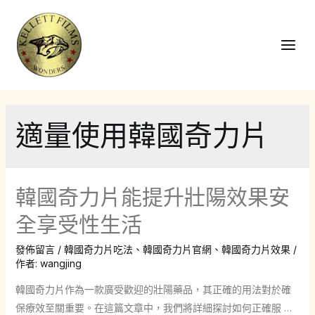
跳
至
主
Main
要
Men
內
容
適量使用韓國奇力片
韓國奇力片能提升壯陽效果安
全享受性生活
發佈留言
/
韓國奇力片吃法
、
韓國奇力片官網
、
韓國奇力片效果
/
作者:
wangjing
韓國奇力片作為一款廣受歡迎的壯陽藥品，其正確的用法對於確
保療效至關重要。在這篇文章中，我們將詳細探討如何正確服 …