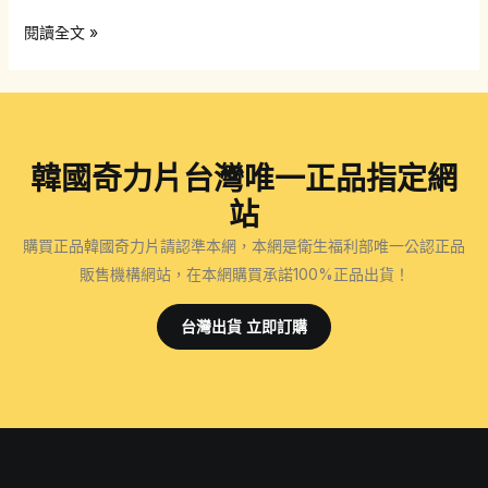
韓
閱讀全文 »
國
奇
力
片
韓國奇力片台灣唯一正品指定網
能
提
站
升
購買正品韓國奇力片請認準本網，本網是衛生福利部唯一公認正品
壯
販售機構網站，在本網購買承諾100%正品出貨！
陽
效
台灣出貨 立即訂購
果
安
全
享
受
性