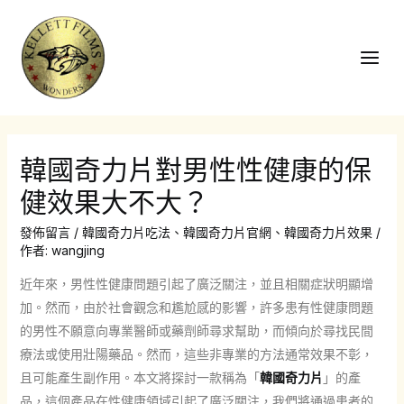
跳
至
主
Main
要
Men
內
容
韓國奇力片對男性性健康的保
健效果大不大？
發佈留言
/
韓國奇力片吃法
、
韓國奇力片官網
、
韓國奇力片效果
/
作者:
wangjing
近年來，男性性健康問題引起了廣泛關注，並且相關症狀明顯增
加。然而，由於社會觀念和尷尬感的影響，許多患有性健康問題
的男性不願意向專業醫師或藥劑師尋求幫助，而傾向於尋找民間
療法或使用壯陽藥品。然而，這些非專業的方法通常效果不彰，
且可能產生副作用。本文將探討一款稱為「
韓國奇力片
」的產
品，這個產品在性健康領域引起了廣泛關注，我們將通過患者的