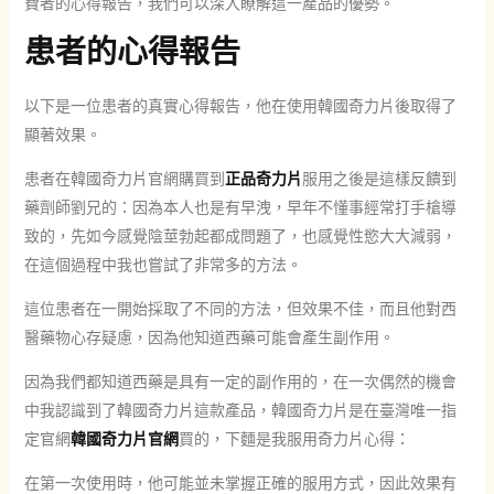
費者的心得報告，我們可以深入瞭解這一產品的優勢。
患者的心得報告
以下是一位患者的真實心得報告，他在使用韓國奇力片後取得了
顯著效果。
患者在韓國奇力片官網購買到
正品奇力片
服用之後是這樣反饋到
藥劑師劉兄的：因為本人也是有早洩，早年不懂事經常打手槍導
致的，先如今感覺陰莖勃起都成問題了，也感覺性慾大大減弱，
在這個過程中我也嘗試了非常多的方法。
這位患者在一開始採取了不同的方法，但效果不佳，而且他對西
醫藥物心存疑慮，因為他知道西藥可能會產生副作用。
因為我們都知道西藥是具有一定的副作用的，在一次偶然的機會
中我認識到了韓國奇力片這款產品，韓國奇力片是在臺灣唯一指
定官網
韓國奇力片官網
買的，下麵是我服用奇力片心得：
在第一次使用時，他可能並未掌握正確的服用方式，因此效果有