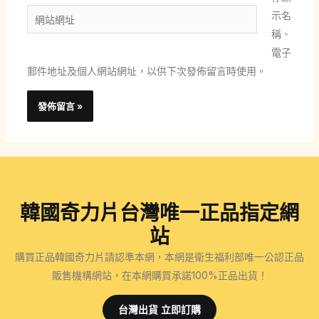
郵
網
示名
件
站
稱、
地
網
電子
址
址
郵件地址及個人網站網址，以供下次發佈留言時使用。
*
韓國奇力片台灣唯一正品指定網
站
購買正品韓國奇力片請認準本網，本網是衛生福利部唯一公認正品
販售機構網站，在本網購買承諾100%正品出貨！
台灣出貨 立即訂購