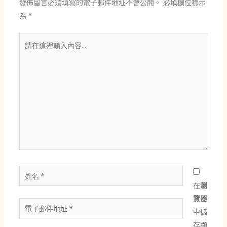
發佈留言必須填寫的電子郵件地址不會公開。
必填欄位標示
為
*
請
在
這
裡
輸
入
內
容...
姓
名
在
瀏
*
覽器
電
中儲
子
存顯