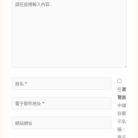
請
在
這
裡
輸
入
內
容...
姓
名
在
瀏
*
覽器
電
中儲
子
存顯
郵
網
示名
件
站
稱、
地
網
電子