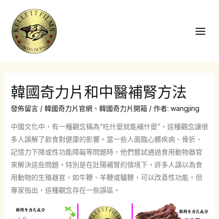
跳
至
主
Main
要
Men
內
容
韓國奇力片和中醫補腎方法
發佈留言
/
韓國奇力片官網
、
韓國奇力片開箱
/ 作者:
wangjing
中國文化中，有一種觀念稱為“吃什麼就能補什麼”，這種觀念讓很
多人誤解了飲食對健康的影響。當一些人面臨心髒疾病、骨折、
記憶力下降或性功能障礙等問題時，他們嘗試通過食用動物器官
來解決這些問題。特別是在壯陽補腎的情境下，許多人誤以為食
用動物的生殖器官，如牛鞭、羊鞭或驢鞭，可以改善性功能。但
專家指出，這種觀念存在一些誤區。