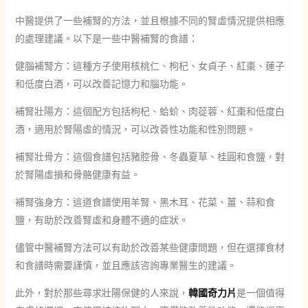
中醫提供了一些補腎的方法，並且根據不同的腎虛情況提供相應
的處理建議。以下是一些中醫補腎的食譜：
健腦補腎方：這種方子使用核桃仁、枸杞、女貞子、紅棗、蓮子
和低度白酒，可以改善記憶力和腦功能。
補腎壯陽方：這個配方包括枸杞、蛤蚧、肉蓯蓉、紅棗和低度白
酒，適用於腎陽虛的情況，可以改善性功能和性別問題。
補腎壯骨方：這個食譜包括豬腔骨、冬蟲夏草、桂圓和食鹽，對
於腎陽虛損和骨骼健康有益。
補腎強身方：這道食譜使用羊腎、黑木耳、花菜、薑、蒜和食
鹽，有助於改善腎虛和身體不適的症狀。
儘管中醫補腎方法可以有助於改善某些健康問題，但在選擇食材
和食譜時需要謹慎，並且應該咨詢專業醫生的建議。
此外，對於那些尋求壯陽保健的人來說，
韓國奇力片
是一個值得