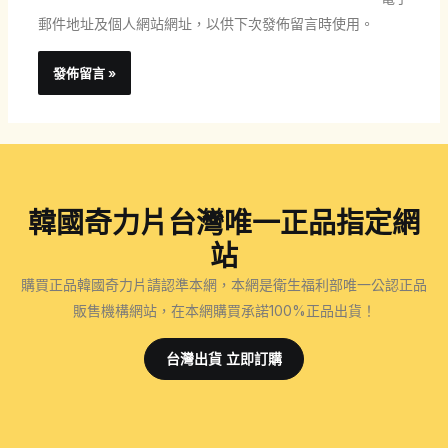
址
址
郵件地址及個人網站網址，以供下次發佈留言時使用。
*
韓國奇力片台灣唯一正品指定網
站
購買正品韓國奇力片請認準本網，本網是衛生福利部唯一公認正品
販售機構網站，在本網購買承諾100%正品出貨！
台灣出貨 立即訂購