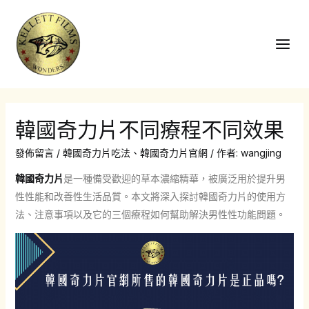
跳
至
主
Main
要
Men
內
容
韓國奇力片不同療程不同效果
發佈留言
/
韓國奇力片吃法
、
韓國奇力片官網
/ 作者:
wangjing
韓國奇力片
是一種備受歡迎的草本濃縮精華，被廣泛用於提升男
性性能和改善性生活品質。本文將深入探討韓國奇力片的使用方
法、注意事項以及它的三個療程如何幫助解決男性性功能問題。