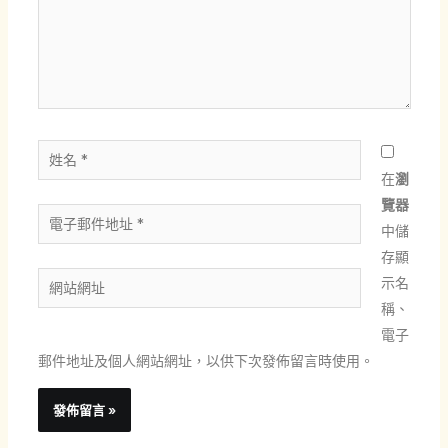
入
內
容...
姓
名
在
瀏
*
覽器
電
中儲
子
存顯
郵
網
示名
件
站
稱、
地
網
電子
址
址
郵件地址及個人網站網址，以供下次發佈留言時使用。
*