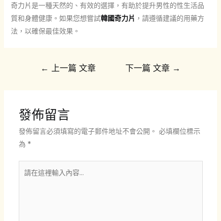
奇力片是一種天然的、有效的選擇，有助於提升男性的性生活品
質和身體健康。如果您想嘗試
韓國奇力片
，請遵循建議的用藥方
法，以確保最佳效果。
文
←
上一篇 文章
下一篇 文章
→
章
導
覽
發佈留言
發佈留言必須填寫的電子郵件地址不會公開。
必填欄位標示
為
*
請
在
這
裡
輸