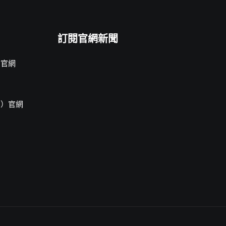
訂閱官網新聞
片官網
焰）官網