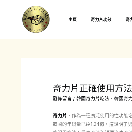
跳
至
主頁
奇力片功效
奇
主
要
內
容
奇力片正確使用方
發佈留言
/
韓國奇力片吃法
、
韓國奇
奇力片
，作為一種廣泛使用的性功能增
韓國的年銷量已達1.24億，這說明