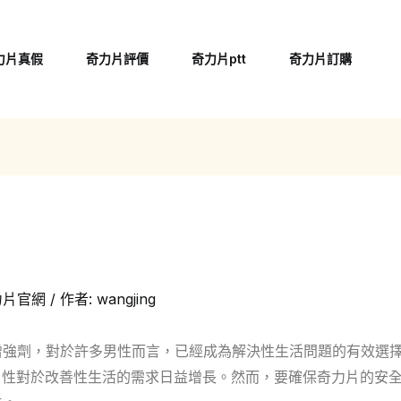
力片真假
奇力片評價
奇力片ptt
奇力片訂購
法
力片官網
/ 作者:
wangjing
強劑，對於許多男性而言，已經成為解決性生活問題的有效選擇。
了男性對於改善性生活的需求日益增長。然而，要確保奇力片的安