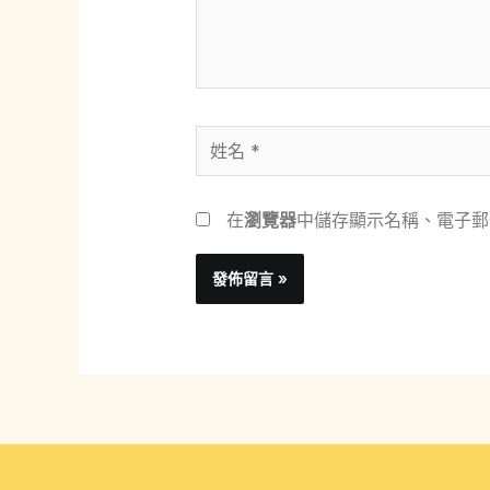
內
容...
姓
名
*
在
瀏覽器
中儲存顯示名稱、電子郵