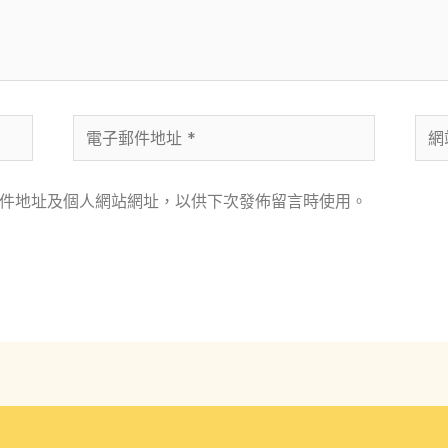
電
網
子
站
郵
網
件地址及個人網站網址，以供下次發佈留言時使用。
件
址
地
址
*