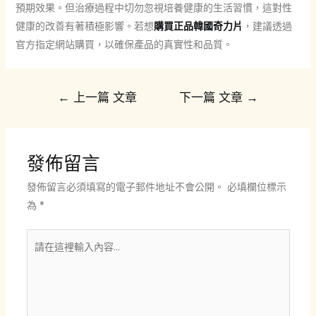
預期效果。但治療過程中切勿忽視培養健康的生活習慣，這對性
健康的改善有著積極影響。若想
購買正品韓國奇力片
，建議透過
官方指定網站購買，以確保產品的真實性和品質。
文
←
上一篇 文章
下一篇 文章
→
章
導
覽
發佈留言
發佈留言必須填寫的電子郵件地址不會公開。
必填欄位標示
為
*
請
在
這
裡
輸