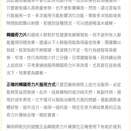
因此服用後通常不會引起任何副作用。而且即便在飲酒後服用，
只要避免攝入高熱量食物，也不會影響藥效。然而，請注意每天
只能服用一次，多次服用可能影響消化功能，導致多次勃起或長
時間勃起難以射精，若遇到這種情況，可以透過喝溫水緩解。
韓國奇力片
的適用人群對於性健康有顯著幫助。但不是所有人都
能獲得同樣效果。建議以下人群服用能取得最佳效果：陽痿難以
勃起，陰莖勃起不夠堅硬，腎虛精力不足，性行為過程容易疲
勞，早洩，性行為時間少於三分鐘，日常腰酸背痛。若持續出現
上述症狀，可考慮通過服用韓國奇力片來改善，尤其是在這些情
況下，效果更為顯著。
正確的韓國奇力片服用方式
只要您嚴格按照上述方法服用，必定
能夠受益而無損。此外，這款藥物的成分純天然，無副作用，適
用於成年男性。它不僅可以幫助治療性方面的問題，還能調節身
體狀態，提升活力。值得一提的是，現在在官方網站售賣的正品
奇力片價格合理，親民實惠。
藥劑師劉兄的提醒正品韓國奇力片確實在正確使用下有助於達到