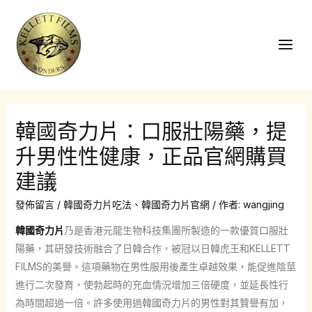
跳
至
主
Main
要
Men
內
容
韓國奇力片：口服壯陽藥，提
升男性性健康，正品官網購買
建議
發佈留言
/
韓國奇力片吃法
、
韓國奇力片官網
/ 作者:
wangjing
韓國奇力片
乃是香港元龍生物科技集團所製造的一款優質口服壯
陽藥，其研發技術融合了日韓合作，被冠以日韓虎王和KELLETT
FILMS的美譽。這項藥物在男性服用後產生卓越效果，能促進陰莖
進行二次發育，使勃起時的充血情況增加三倍硬度，並延長性行
為時間超過一倍。許多使用過韓國奇力片的男性對其贊譽有加，