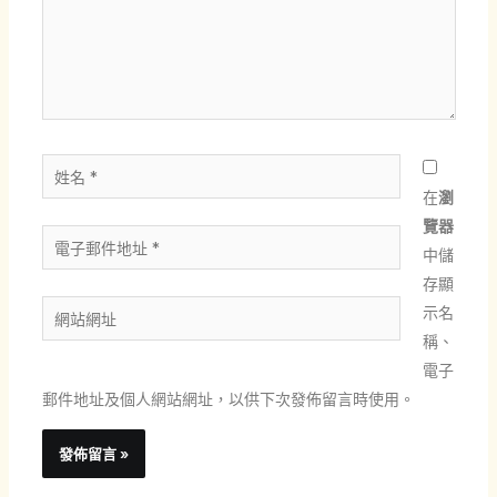
入
內
容...
姓
名
在
瀏
*
覽器
電
中儲
子
存顯
郵
網
示名
件
站
稱、
地
網
電子
址
址
郵件地址及個人網站網址，以供下次發佈留言時使用。
*