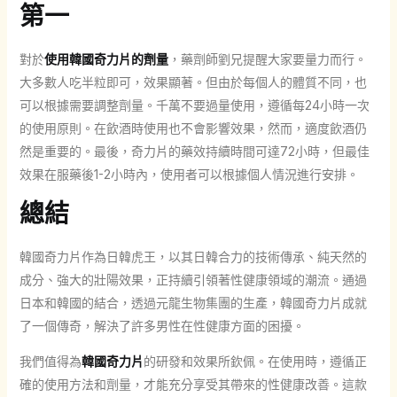
第一
對於
使用韓國奇力片的劑量
，藥劑師劉兄提醒大家要量力而行。
大多數人吃半粒即可，效果顯著。但由於每個人的體質不同，也
可以根據需要調整劑量。千萬不要過量使用，遵循每24小時一次
的使用原則。在飲酒時使用也不會影響效果，然而，適度飲酒仍
然是重要的。最後，奇力片的藥效持續時間可達72小時，但最佳
效果在服藥後1-2小時內，使用者可以根據個人情況進行安排。
總結
韓國奇力片作為日韓虎王，以其日韓合力的技術傳承、純天然的
成分、強大的壯陽效果，正持續引領著性健康領域的潮流。通過
日本和韓國的結合，透過元龍生物集團的生產，韓國奇力片成就
了一個傳奇，解決了許多男性在性健康方面的困擾。
我們值得為
韓國奇力片
的研發和效果所欽佩。在使用時，遵循正
確的使用方法和劑量，才能充分享受其帶來的性健康改善。這款