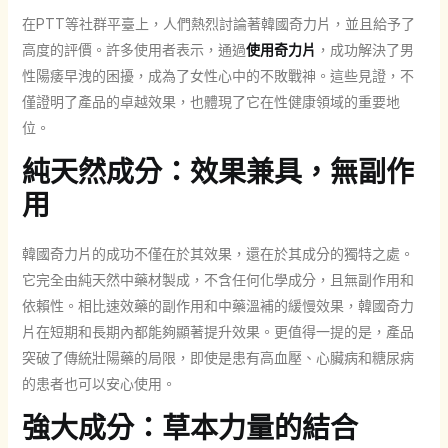
在PTT等社群平臺上，人們熱烈討論著韓國奇力片，並且給予了
高度的評價。許多使用者表示，通過
使用奇力片
，成功解決了男
性陽痿早洩的困擾，成為了女性心中的不敗戰神。這些見證，不
僅證明了產品的卓越效果，也體現了它在性健康領域的重要地
位。
純天然成分：效果兼具，無副作
用
韓國奇力片的成功不僅在於其效果，還在於其成分的獨特之處。
它完全由純天然中藥材製成，不含任何化學成分，且無副作用和
依賴性。相比速效藥的副作用和中藥溫補的緩慢效果，韓國奇力
片在短期和長期內都能夠顯著提升效果。更值得一提的是，產品
突破了傳統壯陽藥的局限，即使是患有高血壓、心臟病和糖尿病
的患者也可以安心使用。
強大成分：草本力量的結合