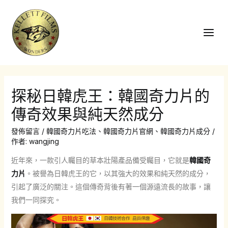
跳
至
主
Main
要
Men
內
容
探秘日韓虎王：韓國奇力片的
傳奇效果與純天然成分
發佈留言
/
韓國奇力片吃法
、
韓國奇力片官網
、
韓國奇力片成分
/
作者:
wangjing
近年來，一款引人矚目的草本壯陽產品備受矚目，它就是
韓國奇
力片
。被譽為日韓虎王的它，以其強大的效果和純天然的成分，
引起了廣泛的關注。這個傳奇背後有著一個源遠流長的故事，讓
我們一同探究。