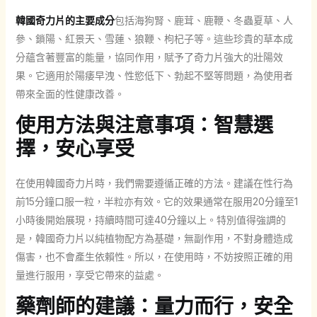
韓國奇力片的主要成分
包括海狗腎、鹿茸、鹿鞭、冬蟲夏草、人
參、鎖陽、紅景天、雪蓮、狼鞭、枸杞子等。這些珍貴的草本成
分蘊含著豐富的能量，協同作用，賦予了奇力片強大的壯陽效
果。它適用於陽痿早洩、性慾低下、勃起不堅等問題，為使用者
帶來全面的性健康改善。
使用方法與注意事項：智慧選
擇，安心享受
在使用韓國奇力片時，我們需要遵循正確的方法。建議在性行為
前15分鐘口服一粒，半粒亦有效。它的效果通常在服用20分鐘至1
小時後開始展現，持續時間可達40分鐘以上。特別值得強調的
是，韓國奇力片以純植物配方為基礎，無副作用，不對身體造成
傷害，也不會產生依賴性。所以，在使用時，不妨按照正確的用
量進行服用，享受它帶來的益處。
藥劑師的建議：量力而行，安全