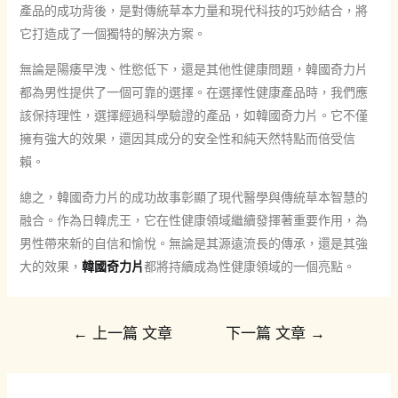
產品的成功背後，是對傳統草本力量和現代科技的巧妙結合，將
它打造成了一個獨特的解決方案。
無論是陽痿早洩、性慾低下，還是其他性健康問題，韓國奇力片
都為男性提供了一個可靠的選擇。在選擇性健康產品時，我們應
該保持理性，選擇經過科學驗證的產品，如韓國奇力片。它不僅
擁有強大的效果，還因其成分的安全性和純天然特點而倍受信
賴。
總之，韓國奇力片的成功故事彰顯了現代醫學與傳統草本智慧的
融合。作為日韓虎王，它在性健康領域繼續發揮著重要作用，為
男性帶來新的自信和愉悅。無論是其源遠流長的傳承，還是其強
大的效果，
韓國奇力片
都將持續成為性健康領域的一個亮點。
文
←
上一篇 文章
下一篇 文章
→
章
導
覽