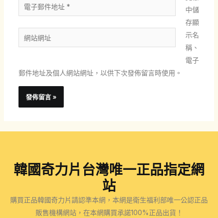
電
中儲
子
存顯
郵
網
示名
件
站
稱、
地
網
電子
址
址
郵件地址及個人網站網址，以供下次發佈留言時使用。
*
韓國奇力片台灣唯一正品指定網
站
購買正品韓國奇力片請認準本網，本網是衛生福利部唯一公認正品
販售機構網站，在本網購買承諾100%正品出貨！