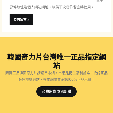
電子
址
址
郵件地址及個人網站網址，以供下次發佈留言時使用。
*
韓國奇力片台灣唯一正品指定網
站
購買正品韓國奇力片請認準本網，本網是衛生福利部唯一公認正品
販售機構網站，在本網購買承諾100%正品出貨！
台灣出貨 立即訂購