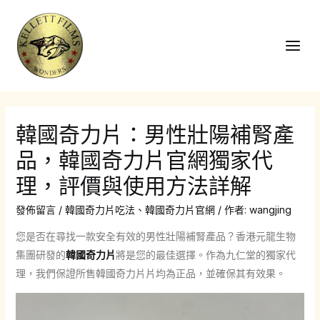
跳
至
主
Main
要
Men
內
容
韓國奇力片：男性壯陽補腎產
品，韓國奇力片官網獨家代
理，評價與使用方法詳解
發佈留言
/
韓國奇力片吃法
、
韓國奇力片官網
/ 作者:
wangjing
您是否在尋找一款安全有效的男性壯陽補腎產品？香港元龍生物
集團研發的
韓國奇力片
將是您的最佳選擇。作為九仁堂的獨家代
理，我們保證所售韓國奇力片片均為正品，並確保其有效果。