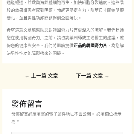
通道暢通，並啟動海綿體細胞再生，加快細胞分裂速度。這些階
段的效果讓患者感到明顯，勃起更堅挺有力，陰莖尺寸開始明顯
變化，並且男性功能問題得到全面解決。
希望這篇文章能幫助您對韓國奇力片有更深入的瞭解。我們建議
您在使用韓國奇力片之前，請咨詢藥劑師或主治醫生的建議，確
保您的健康與安全。我們將繼續提供
正品的韓國奇力片
，為您解
決男性性功能障礙帶來的困擾。
文
←
上一篇 文章
下一篇 文章
→
章
導
覽
發佈留言
發佈留言必須填寫的電子郵件地址不會公開。
必填欄位標示
為
*