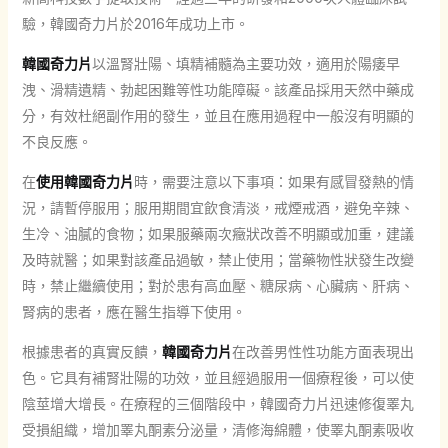
驗，韓國奇力片於2016年成功上市。
韓國奇力片
以溫腎壯陽、填精補髓為主要功效，適用於陽痿早
洩、滑精遺精、勃起困難等性功能障礙。該產品採用天然中藥成
分，有效杜絕副作用的發生，並且在應用過程中一般沒有明顯的
不良反應。
在
使用韓國奇力片
時，需要注意以下事項：如果有感冒發熱的情
況，請暫停服用；服用期間宜飲食清淡，戒煙戒酒，避免辛辣、
生冷、油膩的食物；如果服藥兩次癥狀改善不明顯或加重，建議
及時就醫；如果對該產品過敏，禁止使用；當藥物性狀發生改變
時，禁止繼續使用；對於患有高血壓、糖尿病、心臟病、肝病、
腎病的患者，應在醫生指導下使用。
根據患者的真實反饋，
韓國奇力片
在改善男性性功能方面表現出
色。它具有補腎壯陽的功效，並且經過服用一個療程後，可以使
陰莖增大增長。在療程的三個階段中，韓國奇力片迅速修復睪丸
受損組織，增加睪丸酮素分泌量，清修海綿體，使睪丸酮素吸收