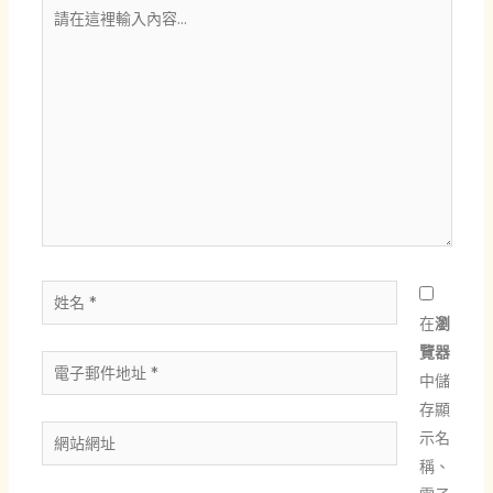
請
在
這
裡
輸
入
內
容...
姓
名
在
瀏
*
覽器
電
中儲
子
存顯
郵
網
示名
件
站
稱、
地
網