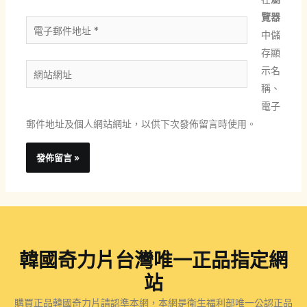
*
覽器
電
中儲
子
存顯
郵
網
示名
件
站
稱、
地
網
電子
址
址
郵件地址及個人網站網址，以供下次發佈留言時使用。
*
韓國奇力片台灣唯一正品指定網
站
購買正品韓國奇力片請認準本網，本網是衛生福利部唯一公認正品