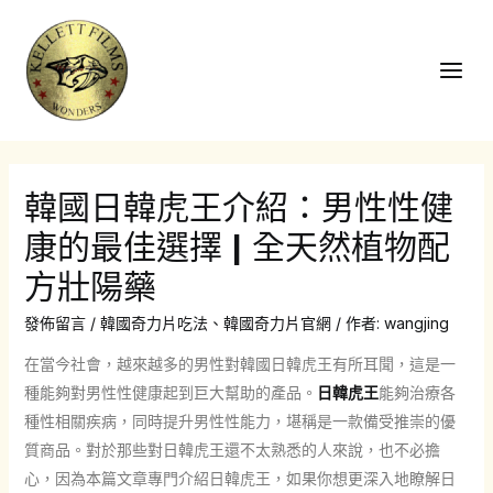
跳
至
主
Main
要
Men
內
容
韓國日韓虎王介紹：男性性健
康的最佳選擇 | 全天然植物配
方壯陽藥
發佈留言
/
韓國奇力片吃法
、
韓國奇力片官網
/ 作者:
wangjing
在當今社會，越來越多的男性對韓國日韓虎王有所耳聞，這是一
種能夠對男性性健康起到巨大幫助的產品。
日韓虎王
能夠治療各
種性相關疾病，同時提升男性性能力，堪稱是一款備受推崇的優
質商品。對於那些對日韓虎王還不太熟悉的人來說，也不必擔
心，因為本篇文章專門介紹日韓虎王，如果你想更深入地瞭解日