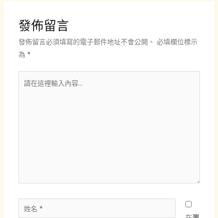
導
覽
發佈留言
發佈留言必須填寫的電子郵件地址不會公開。
必填欄位標示
為
*
請
在
這
裡
輸
入
內
容...
姓
名
在
瀏