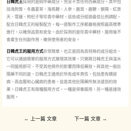
日韓虎王
採用的是純中藥成分，完全不含任何西藥成分。其中包
括海狗腎、冬蟲夏草、海馬鞕、人參、鹿茸、鹿鞕、鎖陽、紅景
天、雪蓮、枸杞子等珍貴中藥材，這些成分經過最佳比例調配，
配合日韓虎王的秘製配方，每一道製作工序都嚴格按照最高標準
進行，以確保品質和安全。由於採用的是珍貴中藥材，服用後不
會產生任何副作用，確保使用者的安全。
日韓虎王的服用方式
非常簡單，也正是因為其特殊的成分組合，
它可以通過簡單的服用方式展現其效果。只需將日韓虎王與溫水
一同服用即可，不受其他條件的影響而降低藥效。與其他一般壯
陽藥不同的是，日韓虎王適用於所有成年男性，包括患有糖尿
病、高血壓和心臟病的患者，這是其他壯陽藥所無法達到的效
果。日韓虎王有兩種服用方式，一種是保養服用，另一種是速效
服用。
文
←
上一篇 文章
下一篇 文章
→
章