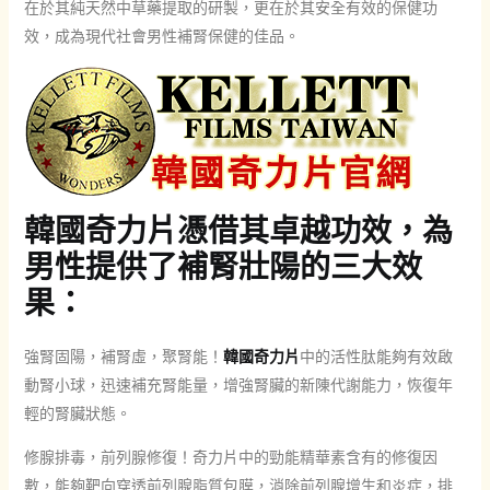
在於其純天然中草藥提取的研製，更在於其安全有效的保健功
效，成為現代社會男性補腎保健的佳品。
韓國奇力片憑借其卓越功效，為
男性提供了補腎壯陽的三大效
果：
強腎固陽，補腎虛，聚腎能！
韓國奇力片
中的活性肽能夠有效啟
動腎小球，迅速補充腎能量，增強腎臟的新陳代謝能力，恢復年
輕的腎臟狀態。
修腺排毒，前列腺修復！奇力片中的勁能精華素含有的修復因
數，能夠靶向穿透前列腺脂質包膜，消除前列腺增生和炎症，排