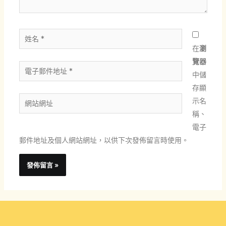
姓
名
在
瀏
*
覽器
電
中儲
子
存顯
郵
網
示名
件
站
稱、
地
網
電子
址
址
郵件地址及個人網站網址，以供下次發佈留言時使用。
*