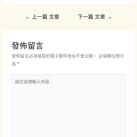
文
←
上一篇 文章
下一篇 文章
→
章
導
覽
發佈留言
發佈留言必須填寫的電子郵件地址不會公開。
必填欄位標示
為
*
請
在
這
裡
輸
入
內
容...