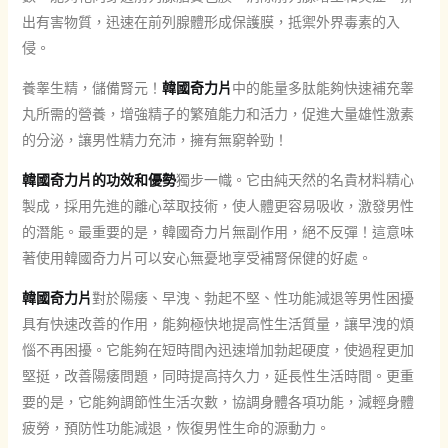
出有害物質，迅速在前列腺體形成保護膜，抵禦外界毒素的入
侵。
養睾生精，儲備腎元！
韓國奇力片
中的能量多肽能夠快速補充睾
丸所需的營養，增強精子的繁殖能力和活力，促進大量雄性激素
的分泌，讓男性精力充沛，擁有無窮幹勁！
韓國奇力片的功效和優勢
獨步一幟。它由純天然的名貴材料精心
製成，採用先進的離心萃取技術，使人體更容易吸收，激發男性
的潛能。最重要的是，韓國奇力片無副作用，絕不反彈！這意味
著使用韓國奇力片可以安心無憂地享受補腎保健的好處。
韓國奇力片
對於陽痿、早洩、勃起不堅、性功能減退等男性困擾
具有快速改善的作用，能夠極快地提高性生活質量，讓早洩的煩
惱不再困擾。它能夠在短時間內迅速增加勃起硬度，使過程更加
堅挺，改善陽痿問題，同時提高持久力，延長性生活時間。更重
要的是，它能夠調節性生活次數，協調身體各項功能，減輕身體
疲勞，預防性功能減退，恢復男性生命的源動力。