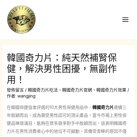
跳
至
主
Main
要
Men
內
容
韓國奇力片：純天然補腎保
健，解決男性困擾，無副作
用！
發佈留言
/
韓國奇力片吃法
、
韓國奇力片官網
、
韓國奇力片效果
/
作者:
wangjing
在韓國保健協會評選的10大男性保健用品中，
韓國奇力片
連續三
年脫穎而出，成為廣受男性認可的頂尖產品。當今市場上男性保
健品琳琅滿目，能夠在眾多競爭對手中脫穎而出，這表明韓國奇
力片在男性消費者心中的地位不可撼動。其備受青睞的原因不僅