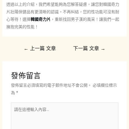
透過以上的介紹，我們希望能夠為您解答疑慮，讓您對韓國奇力
片壯陽保健品有更清晰的認識。不再糾結，您的性功能可沒有耐
心等待！選擇
韓國奇力片
，重新找回男子漢的風采！讓我們一起
擁抱完美的性能！
文
←
上一篇 文章
下一篇 文章
→
章
導
覽
發佈留言
發佈留言必須填寫的電子郵件地址不會公開。
必填欄位標示
為
*
請
在
這
裡