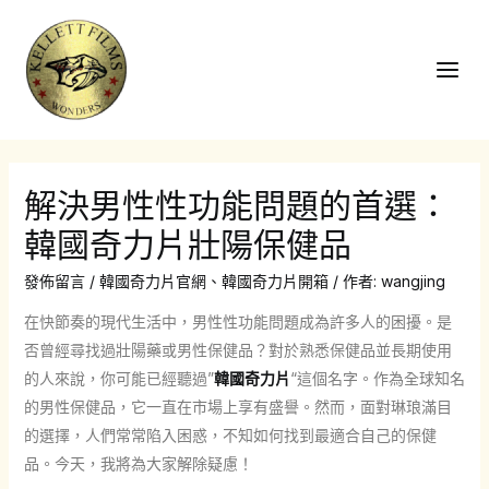
跳
至
主
Main
要
Men
內
容
解決男性性功能問題的首選：
韓國奇力片壯陽保健品
發佈留言
/
韓國奇力片官網
、
韓國奇力片開箱
/ 作者:
wangjing
在快節奏的現代生活中，男性性功能問題成為許多人的困擾。是
否曾經尋找過壯陽藥或男性保健品？對於熟悉保健品並長期使用
的人來說，你可能已經聽過”
韓國奇力片
“這個名字。作為全球知名
的男性保健品，它一直在市場上享有盛譽。然而，面對琳琅滿目
的選擇，人們常常陷入困惑，不知如何找到最適合自己的保健
品。今天，我將為大家解除疑慮！