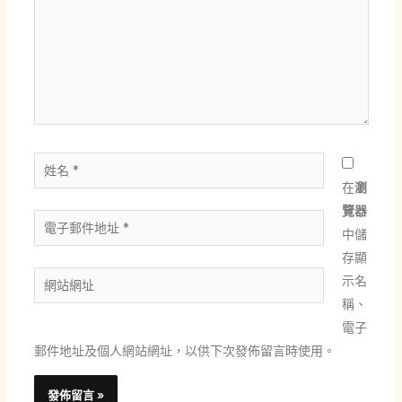
輸
入
內
容...
姓
名
在
瀏
*
覽器
電
中儲
子
存顯
郵
網
示名
件
站
稱、
地
網
電子
址
址
郵件地址及個人網站網址，以供下次發佈留言時使用。
*