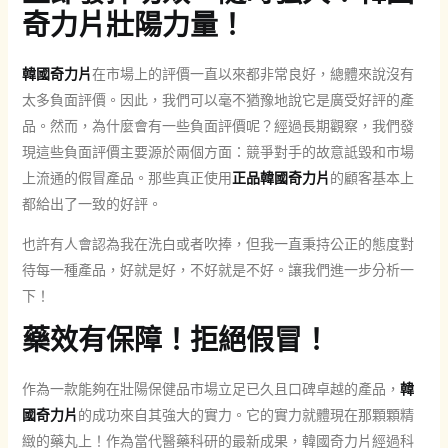
奇力片壯陽力量！
韓國奇力片
在市場上的評價一直以來都非常良好，總體來說沒有
太多負面評價。因此，我們可以毫不猶豫地說它是廣受好評的產
品。然而，為什麼會有一些負面評價呢？經過長期觀察，我們發
現這些負面評價主要源於兩個方面：競爭對手的故意詆毀和市場
上流通的假冒產品。那些真正使用
正品韓國奇力片
的顧客基本上
都給出了一致的好評。
也許有人會認為我在洗白或者吹捧，但我一直秉持公正的態度對
待每一種產品，好就是好，不好就是不好。讓我們進一步分析一
下！
藥效有保障！拒絕假冒！
作為一款能夠在壯陽保健品市場立足已久且口碑卓越的產品，
韓
國奇力片
的成功來自其強大的實力。它的實力就體現在那顆顆精
緻的藥丸上！作為當代醫藥科研的最新成果，韓國奇力片經過科