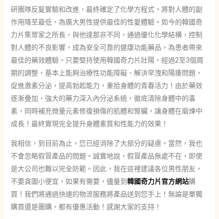
研團隊反复實驗和改進，最終確定了化學方程式，將對人體的副
作用降至最低，為廣大男性提供最佳的性愛體驗。如今的韓國奇
力片集眾家之所長，與他達那非不同，通過優化化學結構，控制
對人體的不良影響，成為安全可靠的健康功能藥品，為患者帶來
最佳的藥效體驗。只要堅持使用韓國奇力片壯陽，經過2至3個周
期的調整，基本上能夠治療性功能障礙、解決早洩和陽痿問題，
促進激素分泌，提高勃起能力，重拾身體的青春活力！由於藥效
逐漸疊加，強大的藥力深入內分泌系統，徹底清除身體中的毒
素，同時補充微量元素修復損傷的肌體和腎臟，讓身體在磨煉中
成長！最終實現完全提升身體素質和性能力的效果！
我相信，到目前為止，您已經消除了大部分的疑慮。當然，我也
不會忽略假冒產品的問題。誠實地說，假冒產品無處不在，即使
是大公司也難以完全防範。因此，我在這裡建議各位男性朋友，
不要貪圖小便宜，如果有需要，儘量到
韓國奇力片官方網站
購
買！我們將通過快速的物流服務將產品送到您手上！無論是單獨
購買還是團購，都有優惠活動！感謝大家的支持！