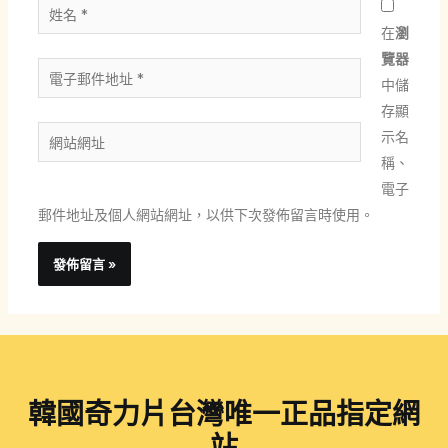
姓
名
在
瀏
*
覽器
電
中儲
子
存顯
郵
網
示名
件
站
稱、
地
網
電子
址
址
郵件地址及個人網站網址，以供下次發佈留言時使用。
*
韓國奇力片台灣唯一正品指定網
站