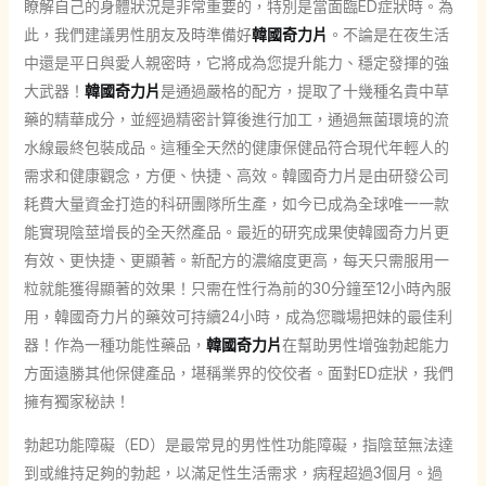
瞭解自己的身體狀況是非常重要的，特別是當面臨ED症狀時。為
此，我們建議男性朋友及時準備好
韓國奇力片
。不論是在夜生活
中還是平日與愛人親密時，它將成為您提升能力、穩定發揮的強
大武器！
韓國奇力片
是通過嚴格的配方，提取了十幾種名貴中草
藥的精華成分，並經過精密計算後進行加工，通過無菌環境的流
水線最終包裝成品。這種全天然的健康保健品符合現代年輕人的
需求和健康觀念，方便、快捷、高效。韓國奇力片是由研發公司
耗費大量資金打造的科研團隊所生產，如今已成為全球唯一一款
能實現陰莖增長的全天然產品。最近的研究成果使韓國奇力片更
有效、更快捷、更顯著。新配方的濃縮度更高，每天只需服用一
粒就能獲得顯著的效果！只需在性行為前的30分鐘至12小時內服
用，韓國奇力片的藥效可持續24小時，成為您職場把妹的最佳利
器！作為一種功能性藥品，
韓國奇力片
在幫助男性增強勃起能力
方面遠勝其他保健產品，堪稱業界的佼佼者。面對ED症狀，我們
擁有獨家秘訣！
勃起功能障礙（ED）是最常見的男性性功能障礙，指陰莖無法達
到或維持足夠的勃起，以滿足性生活需求，病程超過3個月。過