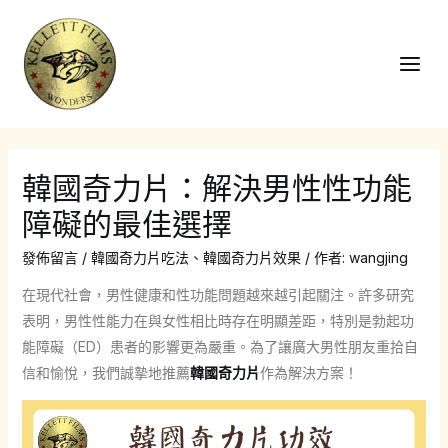
跳
至
主
Main
要
Men
內
容
韓國奇力片：解決男性性功能
障礙的最佳選擇
發佈留言
/
韓國奇力片吃法
、
韓國奇力片效果
/ 作者:
wangjing
在現代社會，男性健康和性功能問題越來越引起關注。許多研究
表明，男性性能力在與女性相比時存在明顯差距，特別是勃起功
能障礙（ED）患者的影響更為嚴重。為了讓廣大男性朋友重拾自
信和愉悅，我們誠摯地推薦
韓國奇力片
作為解決方案！