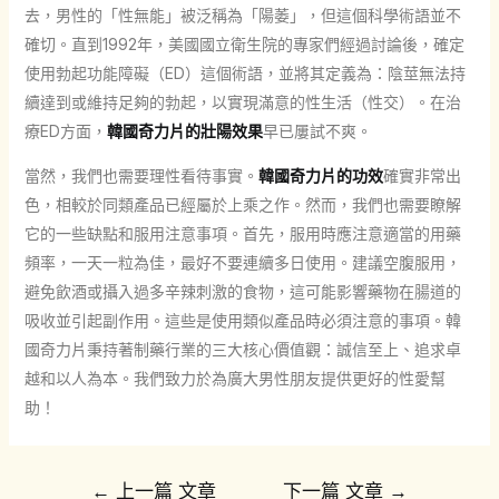
去，男性的「性無能」被泛稱為「陽萎」，但這個科學術語並不
確切。直到1992年，美國國立衛生院的專家們經過討論後，確定
使用勃起功能障礙（ED）這個術語，並將其定義為：陰莖無法持
續達到或維持足夠的勃起，以實現滿意的性生活（性交）。在治
療ED方面，
韓國奇力片的壯陽效果
早已屢試不爽。
當然，我們也需要理性看待事實。
韓國奇力片的功效
確實非常出
色，相較於同類產品已經屬於上乘之作。然而，我們也需要瞭解
它的一些缺點和服用注意事項。首先，服用時應注意適當的用藥
頻率，一天一粒為佳，最好不要連續多日使用。建議空腹服用，
避免飲酒或攝入過多辛辣刺激的食物，這可能影響藥物在腸道的
吸收並引起副作用。這些是使用類似產品時必須注意的事項。韓
國奇力片秉持著制藥行業的三大核心價值觀：誠信至上、追求卓
越和以人為本。我們致力於為廣大男性朋友提供更好的性愛幫
助！
文
←
上一篇 文章
下一篇 文章
→