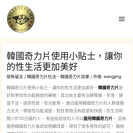
跳
至
主
Main
要
Men
內
容
韓國奇力片使用小貼士，讓你
的性生活更加美好
發佈留言
/
韓國奇力片吃法
、
韓國奇力片效果
/ 作者:
wangjing
韓國奇力片使用小貼士，讓你的性生活更加美好。
韓國奇力片
是
針對男性性功能開發的藥物，其功效主要有治療陽痿、早洩、硬
度不足、提高性欲、性功能等。 適合服用韓國奇力片的人群是壓
力太大，導致性功能減退，對性食物沒有欲望和快感，性生活時
間少於30分鐘的人。 有這些症狀的人可以
服用韓國奇力片
。 因為
服用韓國奇力片後症狀明顯改善，得到了很多男性的認可。 據相