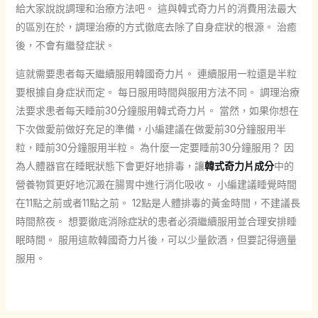
給大家說說調理和治療方法吧。 這與韓式奇力片的消費用法最大
的區別在於，調理治療的方式徹底去除了自身症狀的根源。 治癒
後，不會有繼發症狀。
這就需要患者每天繼續服用韓國奇力片。 連續服用一粒還是半粒
要根據自身症狀而定。 每日服用時間與服用方法不同。 調理治療
法要求患者每天睡前30分鐘服用韓式奇力片。 當然，如果你想在
下次做愛前做好充足的準備，小編建議在做愛前30分鐘服用半
粒，睡前30分鐘服用半粒。 為什麼一定要睡前30分鐘服用？ 因
為人體器官在睡眠狀態下會更好地排毒，讓
韓式奇力片成分
中的
營養物質更好地沉澱在腸胃中進行消化吸收。 小編建議睡覺時間
在11點之前或者11點之前。 12點是人體排毒的黃金時間，不建議長
時間熬夜。 想要徹底消除症狀的患者必須繼續服用並合理安排睡
眠時間。 服用這款韓國奇力片後，可以少量飲酒，但要記得適量
服用。