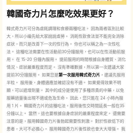
韓國奇力片怎麼吃效果更好？
韓式奇力片可分為虛耗調理和食療兩種吃法。 因為兩者區別比較
大，所以小編先給大家說說虛勞。 消耗性飲食法並不能完全消除
症狀，而只是改善下一次的性行為。 你也可以稱之為一次性吃
法。 這種吃法需要在性活動前30分鐘服用，也可以在性活動前服
用。 在 15-20 分鐘內服用。 提前服用的時間根據自身體質、消化
情況、症狀嚴重程度而定。 沒有準確數據，所以第一次建議大家
提前30分鐘服用。 如果您是
第一次服用韓式奇力片
，建議先服用
半粒。 服用後，身體適應並確認沒有不適。 如果覺得效果不明
顯，可以遞增劑量。 其中的成分是使用了多種昂貴的中藥，以免
服藥過量後出現不適或危及生命。 因此，您只能在 24 小時內服
用 1 片。 韓國奇力片的這種吃法，服用後性交時間延長一般在35
分鐘以上。 當然，這也要根據自身症狀的嚴重程度來定。 還需要
注意的是，服用韓國奇力片後勃起需要性刺激。 對於性欲低下的
患者，大可不必擔心。 服用韓國奇力片後性欲也會大大增強。 我