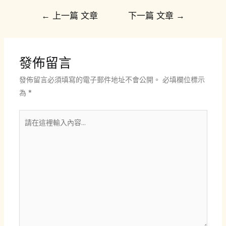
文
←
上一篇 文章
下一篇 文章
→
章
導
覽
發佈留言
發佈留言必須填寫的電子郵件地址不會公開。
必填欄位標示
為
*
請
在
這
裡
輸
入
內
容...