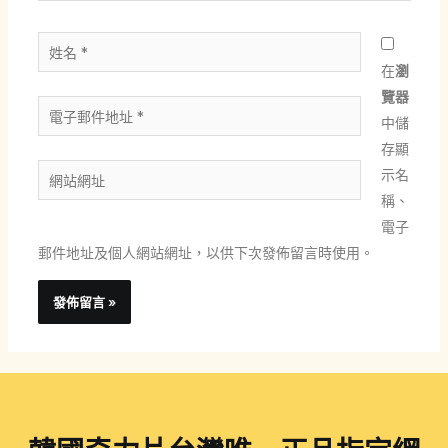
姓
名
在
瀏
*
覽器
電
中儲
子
存顯
郵
網
示名
件
站
稱、
地
網
電子
址
址
郵件地址及個人網站網址，以供下次發佈留言時使用。
*