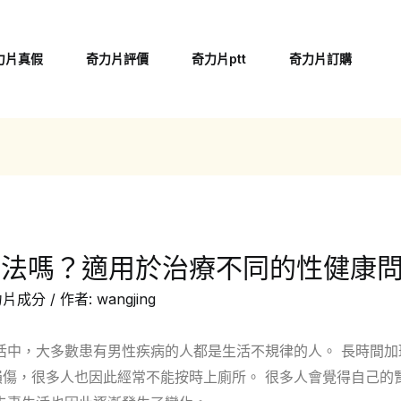
力片真假
奇力片評價
奇力片ptt
奇力片訂購
方法嗎？適用於治療不同的性健康
力片成分
/ 作者:
wangjing
活中，大多數患有男性疾病的人都是生活不規律的人。 長時間加
傷，很多人也因此經常不能按時上廁所。 很多人會覺得自己的