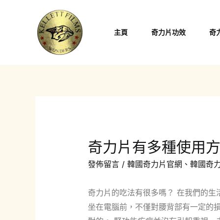
跳
至
主頁
奇力片功效
奇
主
要
內
容
奇力片有多種使用
發佈留言
/
韓國奇力片官網
、
韓國奇
奇力片的吃法有很多嗎？ 在我們的生
坐在電腦前，不僅對腰背部有一定的損