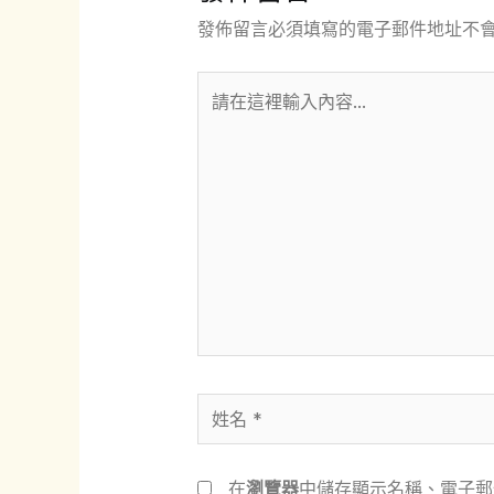
發佈留言必須填寫的電子郵件地址不
請
在
這
裡
輸
入
內
容...
姓
名
*
在
瀏覽器
中儲存顯示名稱、電子郵