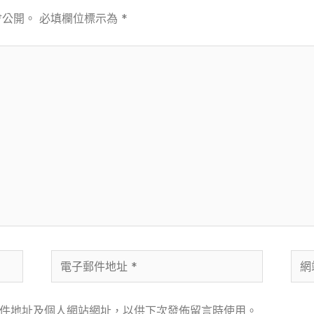
會公開。
必填欄位標示為
*
電
網
子
站
郵
網
件地址及個人網站網址，以供下次發佈留言時使用。