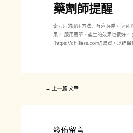
藥劑師提醒
奇力片的服用方法只有這兩種。 這兩
果。 服用簡單，產生的效果也很好。
(https://chilliess.com/)
文
←
上一篇 文章
章
導
覽
發佈留言