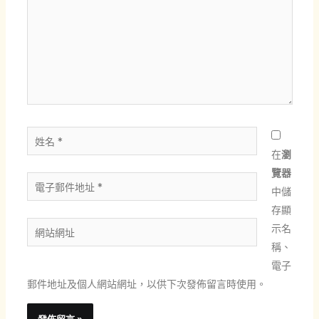
裡
輸
入
內
容...
姓
名
在
瀏
*
覽器
電
中儲
子
存顯
郵
網
示名
件
站
稱、
地
網
電子
址
址
郵件地址及個人網站網址，以供下次發佈留言時使用。
*