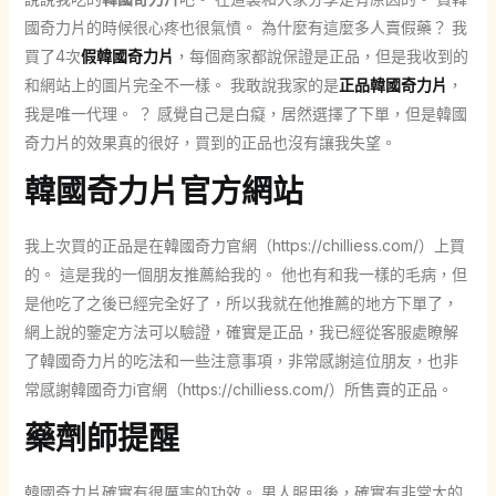
國奇力片的時候很心疼也很氣憤。 為什麼有這麼多人賣假藥？ 我
買了4次
假韓國奇力片
，每個商家都說保證是正品，但是我收到的
和網站上的圖片完全不一樣。 我敢說我家的是
正品韓國奇力片
，
我是唯一代理。 ？ 感覺自己是白癡，居然選擇了下單，但是韓國
奇力片的效果真的很好，買到的正品也沒有讓我失望。
韓國奇力片官方網站
我上次買的正品是在韓國奇力官網（https://chilliess.com/）上買
的。 這是我的一個朋友推薦給我的。 他也有和我一樣的毛病，但
是他吃了之後已經完全好了，所以我就在他推薦的地方下單了，
網上說的鑒定方法可以驗證，確實是正品，我已經從客服處瞭解
了韓國奇力片的吃法和一些注意事項，非常感謝這位朋友，也非
常感謝韓國奇力i官網（https://chilliess.com/）所售賣的正品。
藥劑師提醒
韓國奇力片確實有很厲害的功效。 男人服用後，確實有非常大的