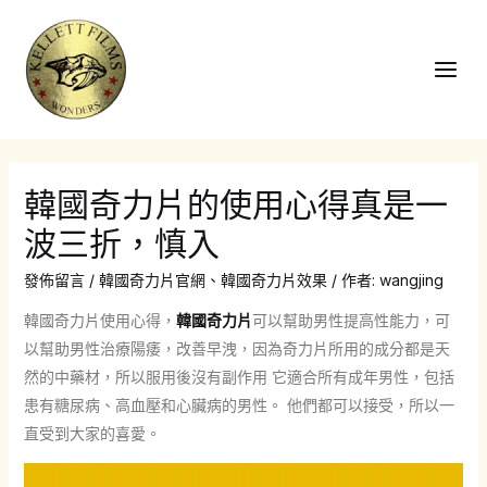
跳
至
主
Main
要
Men
內
容
韓國奇力片的使用心得真是一
波三折，慎入
發佈留言
/
韓國奇力片官網
、
韓國奇力片效果
/ 作者:
wangjing
韓國奇力片使用心得，
韓國奇力片
可以幫助男性提高性能力，可
以幫助男性治療陽痿，改善早洩，因為奇力片所用的成分都是天
然的中藥材，所以服用後沒有副作用 它適合所有成年男性，包括
患有糖尿病、高血壓和心臟病的男性。 他們都可以接受，所以一
直受到大家的喜愛。