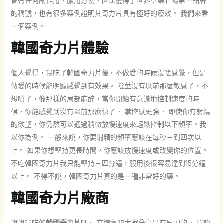
會有任何副作用，服用方便，因此獲得了世界草藥壯陽第一品牌
的稱號，也有很多案例證明其奇力片具有極好的療效。 我們來看
一個案例。
韓國奇力片體驗
個人覺得，我吃了韓國奇力片後，不做愛的時候沒啥感覺，但是
做愛的時候能明顯感覺到有效果。 陰莖沒有以前那麼敏感了，不
想噴了，像那樣的局部麻醉，當你開始有意識地控制速度的時
候，你能感覺到沒有以前那麼快了。 掌控感更強。 即使你有射精
的欲望，你仍然可以通過稍微放慢速度來輕鬆控制以下頻率。我
以你為例。 一般來說，你要射精的頻率應該在每秒三到四次以
上。 如果你想堅持更長時間，你應該放慢速度或改變你的位置。
不吃韓國奇力片我只能堅持三四分鐘，服用後很容易達到15分鐘
以上。 不得不說，韓國奇力片真的是一種非常好的藥。
韓國奇力片廠商
說說我吃的
韓國奇力片
吧。 在這裏和大家分享是有原因的。 買韓