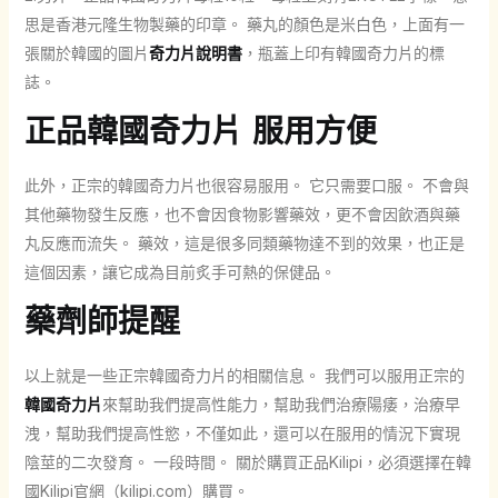
思是香港元隆生物製藥的印章。 藥丸的顏色是米白色，上面有一
張關於韓國的圖片
奇力片說明書
，瓶蓋上印有韓國奇力片的標
誌。
正品韓國奇力片 服用方便
此外，正宗的韓國奇力片也很容易服用。 它只需要口服。 不會與
其他藥物發生反應，也不會因食物影響藥效，更不會因飲酒與藥
丸反應而流失。 藥效，這是很多同類藥物達不到的效果，也正是
這個因素，讓它成為目前炙手可熱的保健品。
藥劑師提醒
以上就是一些正宗韓國奇力片的相關信息。 我們可以服用正宗的
韓國奇力片
來幫助我們提高性能力，幫助我們治療陽痿，治療早
洩，幫助我們提高性慾，不僅如此，還可以在服用的情況下實現
陰莖的二次發育。 一段時間。 關於購買正品Kilipi，必須選擇在韓
國Kilipi官網（kilipi.com）購買。