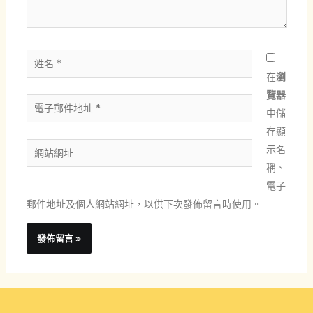
容...
姓
名
在
瀏
*
覽器
電
中儲
子
存顯
郵
網
示名
件
站
稱、
地
網
電子
址
址
郵件地址及個人網站網址，以供下次發佈留言時使用。
*