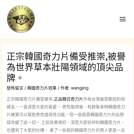
跳
至
主
Main
要
Men
內
容
正宗韓國奇力片備受推崇,被譽
為世界草本壯陽領域的頂尖品
牌。
發佈留言
/
韓國奇力片效果
/ 作者:
wangjing
正宗韓國奇力片備受推崇,
正品韓式奇力片
作為台灣最受歡迎的保
健品，一直深受大家的喜愛。 男性服用後，有跡象表明韓國奇力
片確實可以幫助男性提高性功能，但一些假冒韓國奇力片的出現
卻改變了這一切。 之前效果很好，深受大家好評的韓國奇力片，
也遭到了大家的吐槽。 拿了一些假的韓國奇力片的男人更是一言