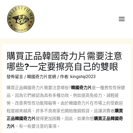
跳
至
主
Main
要
Men
內
容
購買正品韓國奇力片需要注意
哪些?一定要擦亮自己的雙眼
發佈留言
/
韓國奇力片官網
/ 作者:
kingshiji2023
購買正品韓國奇力片需要注意哪些?
韓國奇力片
是一種男性性保健
品，因為它們被認為具有多種功效，例如提高免疫力、減輕疲
勞、改善男性性功能障礙等。由於韓國奇力片在市場上的受歡迎
程度越來越高，許多不良商家也開始推銷假貨，這讓消費者
購買
正品韓國奇力片
變得更加困難。因此，如果你想
購買正品韓國奇
力片
，有一些要注意的事項。