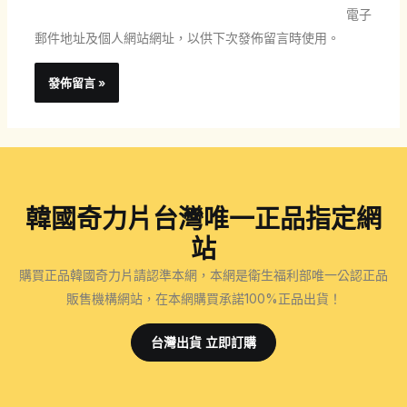
地
網
電子
址
址
郵件地址及個人網站網址，以供下次發佈留言時使用。
*
韓國奇力片台灣唯一正品指定網
站
購買正品韓國奇力片請認準本網，本網是衛生福利部唯一公認正品
販售機構網站，在本網購買承諾100%正品出貨！
台灣出貨 立即訂購