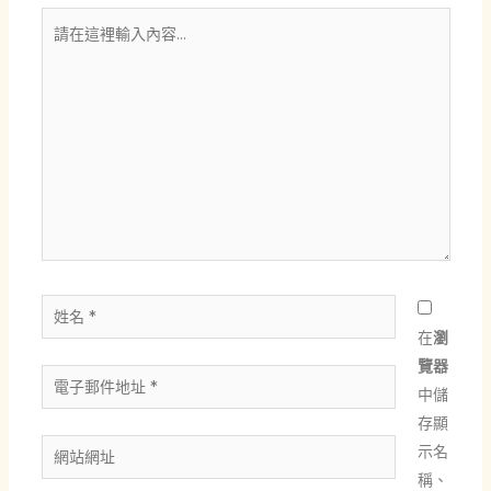
請
在
這
裡
輸
入
內
容...
姓
名
在
瀏
*
覽器
電
中儲
子
存顯
郵
網
示名
件
站
稱、