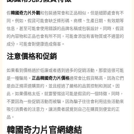
假
韓國奇力片外觀
和包裝通常會和正品相似，但是細節處會有不
同。例如，假貨可能會缺乏條形碼、商標、生產日期、有效期等
信息，甚至可能會使用錯誤的品牌名稱或包裝設計。同時，假貨
的內容物和正品也會有所不同，可能會添加有害物質或不適當的
成分，可能會對健康造成傷害。
注意價格和促銷
如果看到價格過於低廉或者遇到過多的促銷活動，那麼這很可能
是一種騙局。
正品韓國奇力片價格
通常會比假貨略高，因為它們
是由正規渠道購買的，並且經過了嚴格的品質控制和測試。因
此，如果價格太低，就要警惕這可能是假貨的一個特徵。同時，
不要因為一些促銷活動而被騙，因為騙子往往會利用這些活動來
吸引消費者的注意力，讓消費者感覺到自己在購買到便宜的正
品。
韓國奇力片官網總結