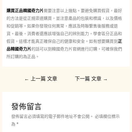
購買正品韓國奇力片
需要注意以上幾點。要避免購買假貨，最好
的方法是從正規渠道購買，並注意產品的包裝和標識，以及價格
和促銷等。如果你發現任何異常，應該及時聯繫售後服務或退
貨。最後，消費者還應該增強自己的辨別能力，學會區分正品和
假貨，這樣才能真正確保自己的健康和安全。如有想要購買到
正
品韓國奇力片
的話可以到韓國奇力片官網進行訂購，可確保我們
所訂購的為正品。
文
←
上一篇 文章
下一篇 文章
→
章
導
覽
發佈留言
發佈留言必須填寫的電子郵件地址不會公開。
必填欄位標示
為
*