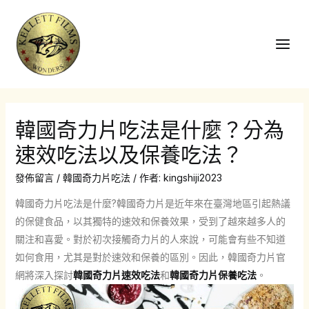
跳
至
主
Main
要
Men
內
容
韓國奇力片吃法是什麼？分為
速效吃法以及保養吃法？
發佈留言
/
韓國奇力片吃法
/ 作者:
kingshiji2023
韓國奇力片吃法是什麼?韓國奇力片是近年來在臺灣地區引起熱議
的保健食品，以其獨特的速效和保養效果，受到了越來越多人的
關注和喜愛。對於初次接觸奇力片的人來說，可能會有些不知道
如何食用，尤其是對於速效和保養的區別。因此，韓國奇力片官
網將深入探討
韓國奇力片速效吃法
和
韓國奇力片保養吃法
。