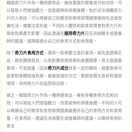
韓國奇力片作為一種保健食品，擁有豐富的營養成分和功效，可
以幫助人們增強體力、改善疲勞和保健身體。對於初次接觸奇力
片的人來說，可以根據自己的需求和食用習慣選擇速效吃法或保
養吃法。需要注意的是，不同的人體質和飲食習慣會對奇力片的
吸收效果產生影響，因此建議在
服用奇力片
前先咨詢醫生或營養
師的建議，選擇最適合自己的食用方式和食用量。
除了
奇力片食用方式
，還有一些需要注意的事項。首先是選擇正
品，避免購買假貨，以免影響食用效果和身體健康。其次是適量
食用，不宜過量，因為
奇力片成分
具有一定的藥效，過量食用可
能會對身體造成負擔。最後是儲存方式，要避免陽光直射和潮濕
環境，保持奇力片的品質和功效。
總之，韓國奇力片作為一種保健食品，擁有多種食用方式和功
效，可以幫助人們增強體力、改善疲勞和保健身體。不同的人可
以根據自己的需求和食用習慣選擇最適合自己的食用方式和食用
量。在食用前，建議先咨詢醫生或營養師的建議，以確保食用的
安全