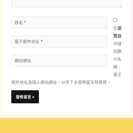
姓
名
在
瀏
*
覽器
電
中儲
子
存顯
郵
網
示名
件
站
稱、
地
網
電子
址
址
郵件地址及個人網站網址，以供下次發佈留言時使用。
*