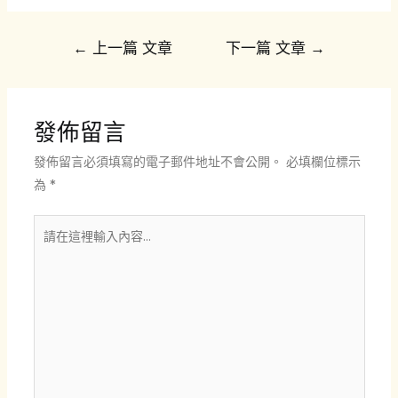
文
←
上一篇 文章
下一篇 文章
→
章
導
覽
發佈留言
發佈留言必須填寫的電子郵件地址不會公開。
必填欄位標示
為
*
請
在
這
裡
輸
入
內
容...