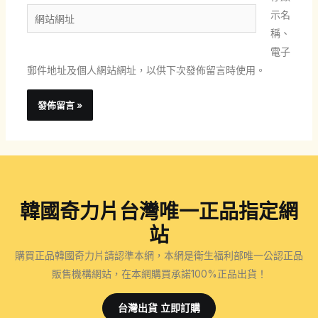
郵
網
示名
件
站
稱、
地
網
電子
址
址
郵件地址及個人網站網址，以供下次發佈留言時使用。
*
韓國奇力片台灣唯一正品指定網
站
購買正品韓國奇力片請認準本網，本網是衛生福利部唯一公認正品
販售機構網站，在本網購買承諾100%正品出貨！
台灣出貨 立即訂購