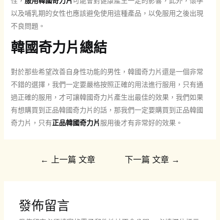
性，
服用韓國奇力片
可能會對健康產生一定的影響，此外，懷孕
以及哺乳期的女性也應該避免使用這種產品，以免服用之後出現
不良問題。
韓國奇力片總結
對於那些希望改善自身性功能的男性，韓國奇力片還是一個非常
不錯的選擇，我們一定要嚴格按照正確的用法進行服用，只有通
過正確的服用，才可讓韓國奇力片產生出最佳的效果，我們如果
有想購買到正品韓國奇力片的話，那我們一定要購買到正品韓國
奇力片，只有
正品韓國奇力片
服用後才有非常好的效果。
文
←
上一篇 文章
下一篇 文章
→
章
導
覽
發佈留言