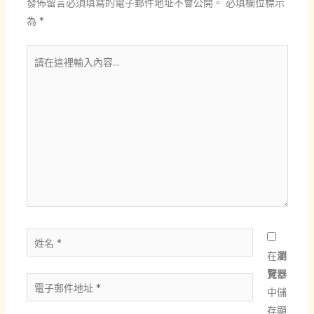
發佈留言必須填寫的電子郵件地址不會公開。
必填欄位標示
為
*
請
在
這
裡
輸
入
內
容...
姓
名
在
瀏
*
覽器
電
中儲
子
存顯