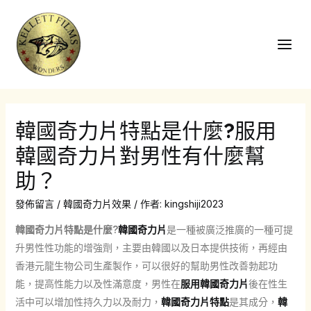
跳
至
主
Main
要
Men
內
容
韓國奇力片特點是什麼?服用
韓國奇力片對男性有什麼幫
助？
發佈留言
/
韓國奇力片效果
/ 作者:
kingshiji2023
韓國奇力片特點是什麼?
韓國奇力片
是一種被廣泛推廣的一種可提
升男性性功能的增強劑，主要由韓國以及日本提供技術，再經由
香港元龍生物公司生產製作，可以很好的幫助男性改善勃起功
能，提高性能力以及性滿意度，男性在
服用韓國奇力片
後在性生
活中可以增加性持久力以及耐力，
韓國奇力片特點
是其成分，
韓