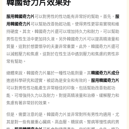
韓國奇力片效果好
服用韓國奇力片
可以對男性的性功能有非常好的幫助。首先，
服
用韓國奇力片
可以幫助改善勃起功能，使得男性更容易實現和維
持硬度。其次，韓國奇力片還可以增加持久力和耐力，可以幫助
男性在性生活中更加持久液。另外韓國奇力片可以提高精液量和
質量，這對於想要懷孕的夫妻非常重要。此外，韓國奇力片還可
以減輕壓力和焦慮，這對於在性生活中遇到壓力和焦慮的男性非
常有幫助。
總體來說，韓國奇力片屬於一種性功能劑量，其
韓國奇力片成分
進過科學研究和證實，被認為是安全和有效的，
服用韓國奇力片
可以對男性性功能產生非常極佳的印象，包括幫助改善勃起功
能、可增強持久力以及耐力，對提高精液量和治療、緩解壓力和
焦慮有著非常好的效果。
但是，需要注意的是，韓國奇力片並非常對所有男性均適用，尤
其是對一些有嚴重心臟病、高血壓、糖尿病、腎病等慢性病的男