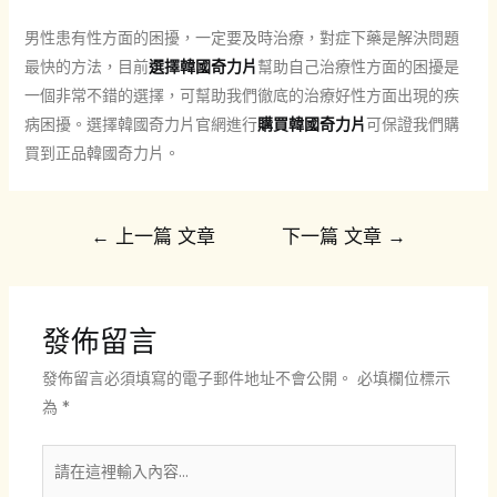
男性患有性方面的困擾，一定要及時治療，對症下藥是解決問題
最快的方法，目前
選擇韓國奇力片
幫助自己治療性方面的困擾是
一個非常不錯的選擇，可幫助我們徹底的治療好性方面出現的疾
病困擾。選擇韓國奇力片官網進行
購買韓國奇力片
可保證我們購
買到正品韓國奇力片。
文
←
上一篇 文章
下一篇 文章
→
章
導
覽
發佈留言
發佈留言必須填寫的電子郵件地址不會公開。
必填欄位標示
為
*
請
在