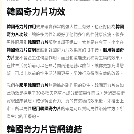
韓國奇力片功效
韓國奇力片作用
效果確實非常的強大並且有效，也正好因為
韓國
奇力片功效
，讓許多男性治療好了他們多年的性健康疾病，很多
男性服用到
韓國奇力片
都對其讚不絕口，尤其是在今天，小李在
韓國奇力片官網
反饋到韓國奇力片效果真的很不錯，
服用韓國奇
力片
並不會產生任何副作用，而且也還能達到補腎生精的效果，
在性生活開始前可以在短時間內迅速勃起陰莖，讓你更加充滿慾
望，可以比以前的性生活時間更長，早洩行為得到有效的改善。
我們在
服用韓國奇力片
無需擔心副作用的發生，韓國奇力片有如
此功效是採用了30多種天然草本成分精華製作而成，進過高技術
實現臨床試驗，確保韓國奇力片真的有這樣的效果後，才推出上
市，所以男性
服用韓國奇力片
的確是可以幫助男性治療性方面所
產生出的困擾的。
韓國奇力片官網總結