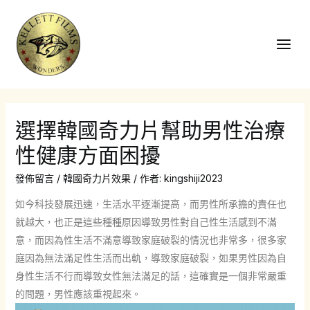
跳
至
主
Main
要
Men
內
容
選擇韓國奇力片幫助男性治療
性健康方面困擾
發佈留言
/
韓國奇力片效果
/ 作者:
kingshiji2023
如今科技發展迅速，生活水平逐漸提高，而男性所承擔的責任也
就越大，也正是這些種種原因導致男性對自己性生活感到不滿
意，而因為性生活不滿意導致家庭破裂的情況也非常多，很多家
庭因為無法滿足性生活而出軌，導致家庭破裂，如果男性因為自
身性生活不行而導致女性無法滿足的話，這確實是一個非常嚴重
的問題，男性應該重視起來。