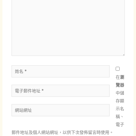
這
裡
輸
入
內
容...
姓
名
在
瀏
*
覽器
電
中儲
子
存顯
郵
網
示名
件
站
稱、
地
網
電子
址
址
郵件地址及個人網站網址，以供下次發佈留言時使用。
*