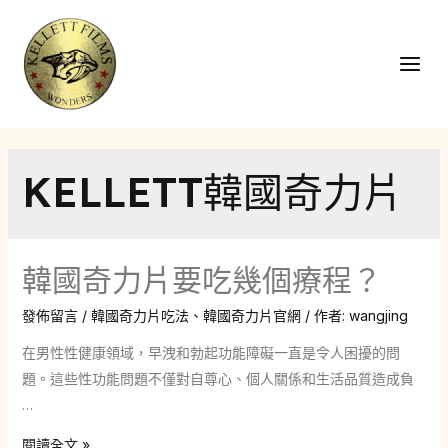
跳
至
主
Main
要
Men
內
容
KELLETT韓國奇力片
韓國奇力片要吃幾個療程？
發佈留言
/
韓國奇力片吃法
、
韓國奇力片官網
/ 作者:
wangjing
在男性性健康領域，早洩和勃起功能障礙一直是令人困擾的問
題。這些性功能問題不僅對自尊心、個人關係和生活品質造成負
…
韓
閱讀全文 »