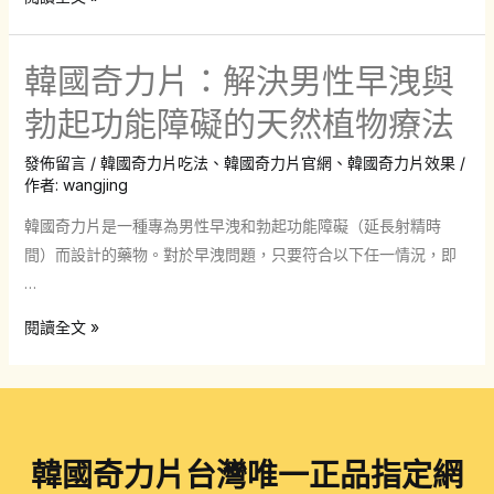
國
奇
韓國奇力片：解決男性早洩與
力
片
勃起功能障礙的天然植物療法
要
發佈留言
/
韓國奇力片吃法
、
韓國奇力片官網
、
韓國奇力片效果
/
吃
作者:
wangjing
幾
個
韓國奇力片是一種專為男性早洩和勃起功能障礙（延長射精時
療
間）而設計的藥物。對於早洩問題，只要符合以下任一情況，即
程？
…
韓
閱讀全文 »
國
奇
力
片：
韓國奇力片台灣唯一正品指定網
解