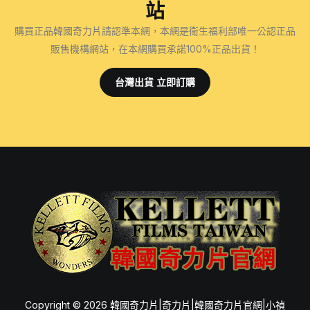
決
站
男
購買正品韓國奇力片請認準本網，本網是衛生福利部唯一公認正品
性
販售機構網站，在本網購買承諾100%正品出貨！
早
洩
台灣出貨 立即訂購
與
勃
起
功
能
障
礙
的
天
然
植
物
Copyright © 2026 韓國奇力片|奇力片|韓國奇力片官網|小禎
療