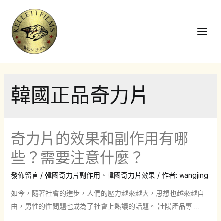
跳
至
主
Main
要
Men
內
容
韓國正品奇力片
奇力片的效果和副作用有哪
些？需要注意什麼？
發佈留言
/
韓國奇力片副作用
、
韓國奇力片效果
/ 作者:
wangjing
如今，隨著社會的進步，人們的壓力越來越大，思想也越來越自
由，男性的性問題也成為了社會上熱議的話題。 壯陽產品專 …