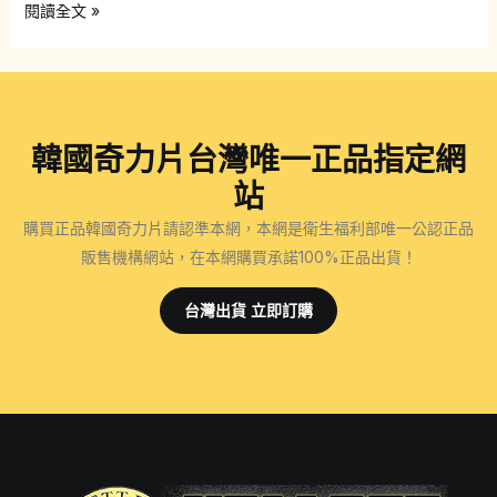
奇
閱讀全文 »
力
片
的
效
韓國奇力片台灣唯一正品指定網
果
和
站
副
購買正品韓國奇力片請認準本網，本網是衛生福利部唯一公認正品
作
販售機構網站，在本網購買承諾100%正品出貨！
用
有
台灣出貨 立即訂購
哪
些？
需
要
注
意