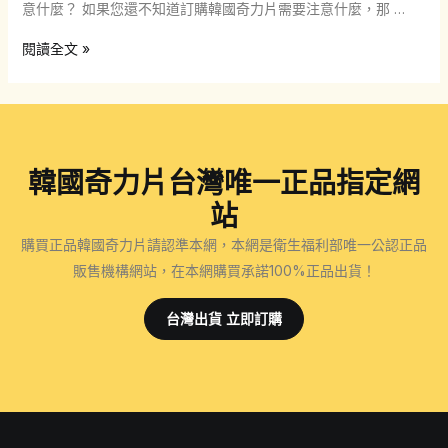
意什麼？ 如果您還不知道訂購韓國奇力片需要注意什麼，那 …
韓
閱讀全文 »
國
奇
力
片
韓國奇力片台灣唯一正品指定網
訂
購
站
流
購買正品韓國奇力片請認準本網，本網是衛生福利部唯一公認正品
程
販售機構網站，在本網購買承諾100%正品出貨！
是
什
台灣出貨 立即訂購
麼？
我
們
在
訂