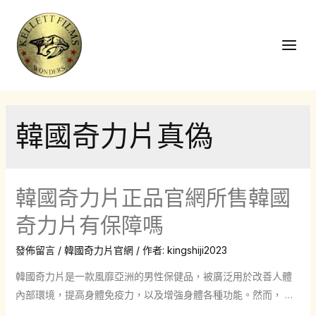
跳
至
主
Main
要
Men
內
容
韓國奇力片真偽
韓國奇力片正品官網所售韓國
奇力片有保障嗎
發佈留言
/
韓國奇力片官網
/ 作者:
kingshiji2023
韓國奇力片是一款風靡亞洲的男性保健品，被廣泛用於改善人體
內部環境，提高身體免疫力，以及增強身體各種功能。然而， …