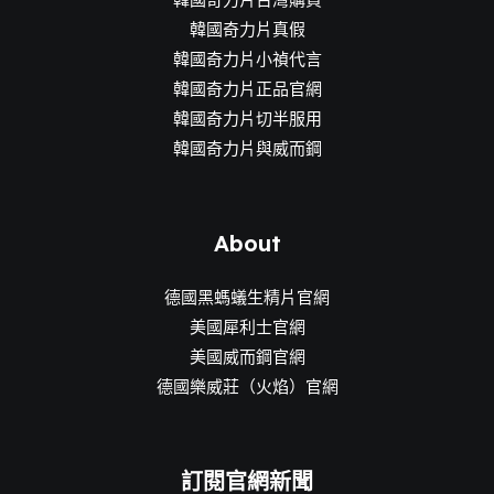
韓國奇力片真假
韓國奇力片小禎代言
韓國奇力片正品官網
韓國奇力片切半服用
韓國奇力片與威而鋼
About
德國黑螞蟻生精片官網
美國犀利士官網
美國威而鋼官網
德國樂威莊（火焰）官網
訂閱官網新聞