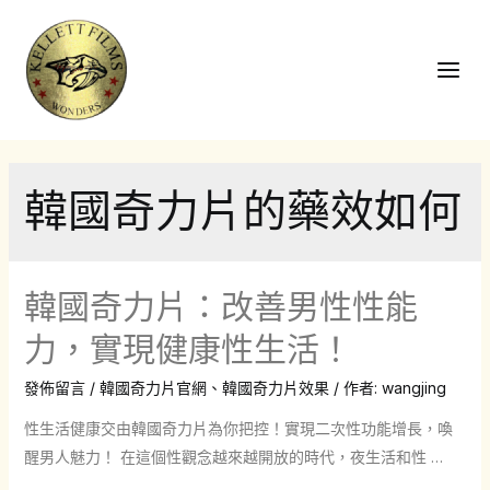
跳
至
主
Main
要
Men
內
容
韓國奇力片的藥效如何
韓國奇力片：改善男性性能
力，實現健康性生活！
發佈留言
/
韓國奇力片官網
、
韓國奇力片效果
/ 作者:
wangjing
性生活健康交由韓國奇力片為你把控！實現二次性功能增長，喚
醒男人魅力！ 在這個性觀念越來越開放的時代，夜生活和性 …