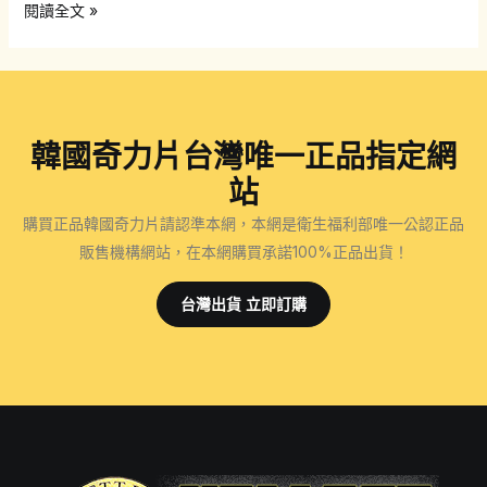
韓
閱讀全文 »
國
奇
力
片：
韓國奇力片台灣唯一正品指定網
改
善
站
男
購買正品韓國奇力片請認準本網，本網是衛生福利部唯一公認正品
性
販售機構網站，在本網購買承諾100%正品出貨！
性
能
台灣出貨 立即訂購
力，
實
現
健
康
性