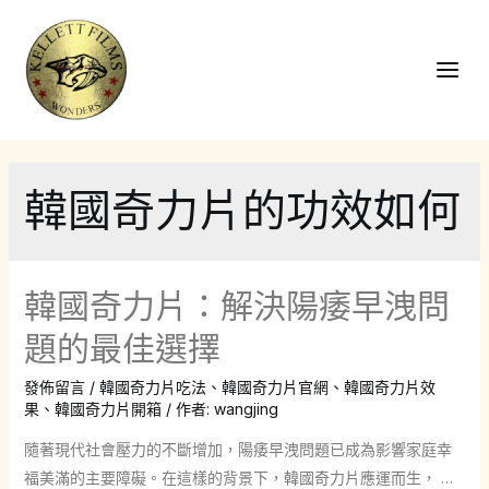
跳
至
主
Main
要
Men
內
容
韓國奇力片的功效如何
韓國奇力片：解決陽痿早洩問
題的最佳選擇
發佈留言
/
韓國奇力片吃法
、
韓國奇力片官網
、
韓國奇力片效
果
、
韓國奇力片開箱
/ 作者:
wangjing
隨著現代社會壓力的不斷增加，陽痿早洩問題已成為影響家庭幸
福美滿的主要障礙。在這樣的背景下，韓國奇力片應運而生， …