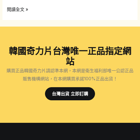
韓
閱讀全文 »
國
奇
力
片：
韓國奇力片台灣唯一正品指定網
解
決
站
陽
購買正品韓國奇力片請認準本網，本網是衛生福利部唯一公認正品
痿
販售機構網站，在本網購買承諾100%正品出貨！
早
洩
台灣出貨 立即訂購
問
題
的
最
佳
選