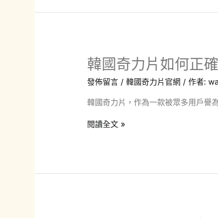
力
南
片
的
最
韓國奇力片如何正
佳
適
發佈留言
/
韓國奇力片官網
/ 作者:
wa
用
韓國奇力片，作為一款被眾多用戶譽為
人
群
韓
閱讀全文 »
和
國
正
奇
確
力
使
片
用
如
方
何
法