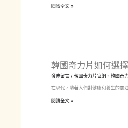
保
韓
閱讀全文 »
證
國
壯
奇
陽
力
效
片
果？
怎
麼
韓國奇力片如何選
辨
別
發佈留言
/
韓國奇力片官網
、
韓國奇
真
在現代，隨著人們對健康和養生的關注
偽?
韓
閱讀全文 »
國
奇
力