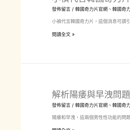
以
發佈留言
/
韓國奇力片官網
、
韓國奇
買
小禎代言韓國奇力片，這個消息可謂引
到
正
小
閱讀全文 »
品?
禎
代
言
韓
國
奇
解析陽痿與早洩問
力
片：
發佈留言
/
韓國奇力片官網
、
韓國奇
效
陽痿和早洩，這兩個男性性功能的問題
果
卓
解