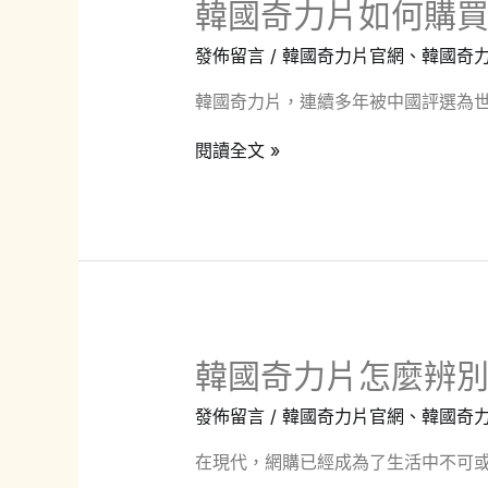
韓國奇力片如何購
正
解
確
發佈留言
/
韓國奇力片官網
、
韓國奇
析
購
韓國奇力片，連續多年被中國評選為世
買
正
韓
閱讀全文 »
品？
國
奇
力
片
如
何
韓國奇力片怎麼辨別
購
買
發佈留言
/
韓國奇力片官網
、
韓國奇
正
在現代，網購已經成為了生活中不可或
品