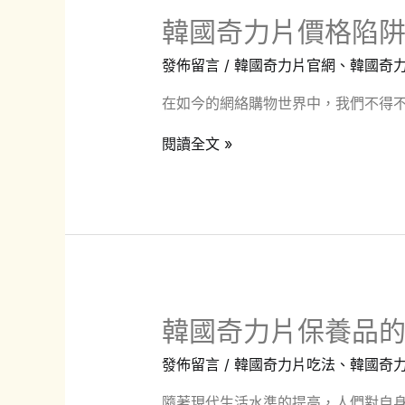
韓國奇力片價格陷
發佈留言
/
韓國奇力片官網
、
韓國奇
在如今的網絡購物世界中，我們不得不
韓
閱讀全文 »
國
奇
力
片
價
格
韓國奇力片保養品
陷
阱
發佈留言
/
韓國奇力片吃法
、
韓國奇
購
隨著現代生活水準的提高，人們對自身
買