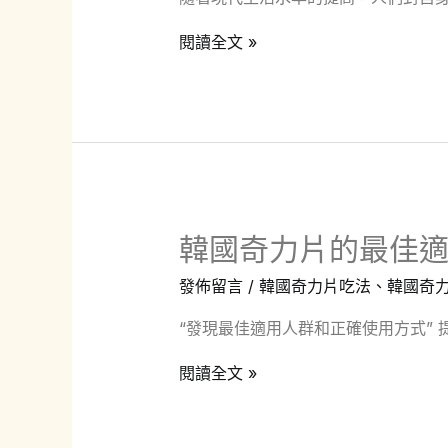
前
韓
閱讀全文 »
須
國
警
奇
惕
力
片
保
養
韓國奇力片的最佳
品
的
發佈留言
/
韓國奇力片吃法
、
韓國奇
效
“發現最佳適用人群和正確使用方式”
用
和
韓
閱讀全文 »
購
國
買
奇
指