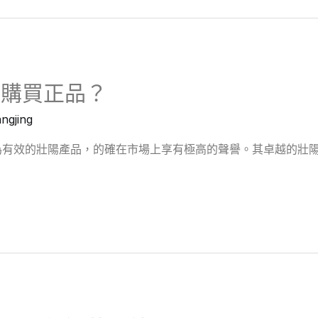
確購買正品？
ngjing
有效的壯陽產品，的確在市場上享有極高的聲譽。其卓越的壯陽