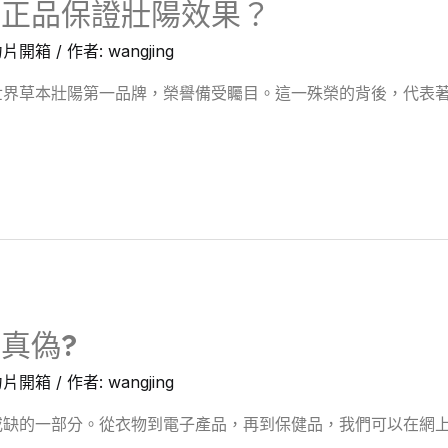
買正品保證壯陽效果？
力片開箱
/ 作者:
wangjing
界草本壯陽第一品牌，榮譽備受矚目。這一殊榮的背後，代表著
真偽?
力片開箱
/ 作者:
wangjing
缺的一部分。從衣物到電子產品，再到保健品，我們可以在網上