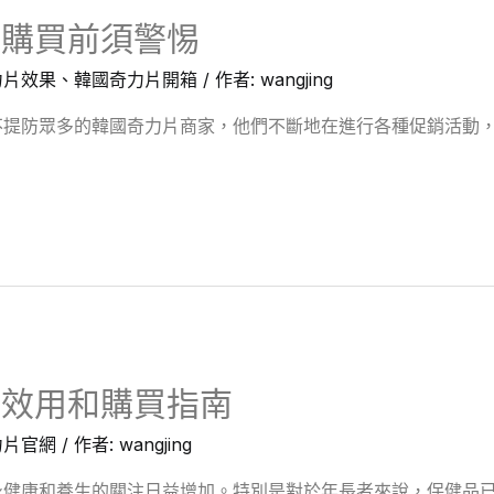
阱購買前須警惕
力片效果
、
韓國奇力片開箱
/ 作者:
wangjing
提防眾多的韓國奇力片商家，他們不斷地在進行各種促銷活動，
的效用和購買指南
力片官網
/ 作者:
wangjing
健康和養生的關注日益增加。特別是對於年長者來說，保健品已