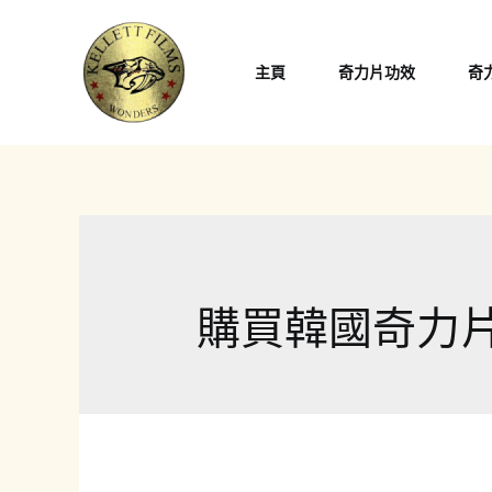
跳
至
主頁
奇力片功效
奇
主
要
內
容
購買韓國奇力