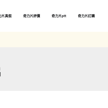
力片真假
奇力片評價
奇力片ptt
奇力片訂購
片