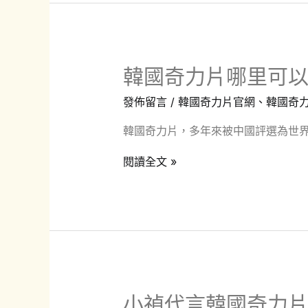
片
如
何
韓國奇力片哪里可以
選
擇
發佈留言
/
韓國奇力片官網
、
韓國奇
正
韓國奇力片，多年來被中國評選為世界
品？
韓
閱讀全文 »
國
奇
力
片
哪
里
小禎代言韓國奇力
可