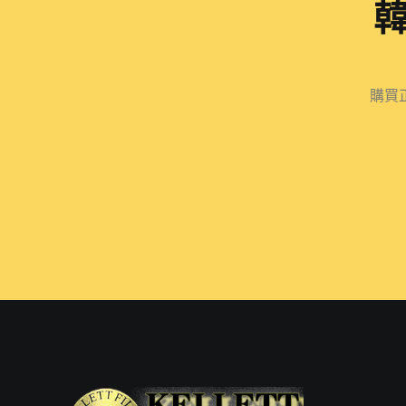
幫
我
治
購買
好
了
性
方
面
的
疾
病