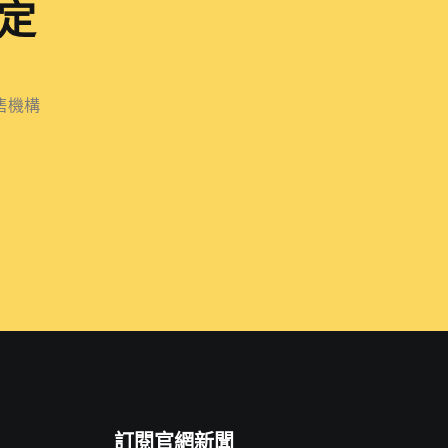
定
售機構
訂閱官網新聞