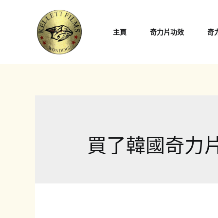
跳
至
主頁
奇力片功效
奇
主
要
內
容
買了韓國奇力