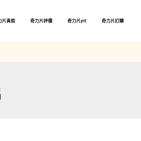
力片真假
奇力片評價
奇力片ptt
奇力片訂購
片