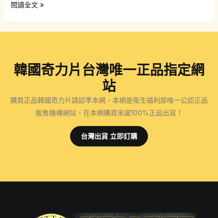
正
閱讀全文 »
品
韓
國
奇
韓國奇力片台灣唯一正品指定網
力
片
站
哪
購買正品韓國奇力片請認準本網，本網是衛生福利部唯一公認正品
裡
販售機構網站，在本網購買承諾100%正品出貨！
買？
如
台灣出貨 立即訂購
何
去
辨
別
是
否