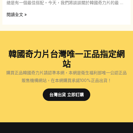
總是有一個最佳搭配。今天，我們將談談關於韓國奇力片的最 …
韓
閱讀全文 »
國
奇
力
片：
韓國奇力片台灣唯一正品指定網
最
佳
站
適
購買正品韓國奇力片請認準本網，本網是衛生福利部唯一公認正品
配
販售機構網站，在本網購買承諾100%正品出貨！
與
正
台灣出貨 立即訂購
確
用
法，
恢
復