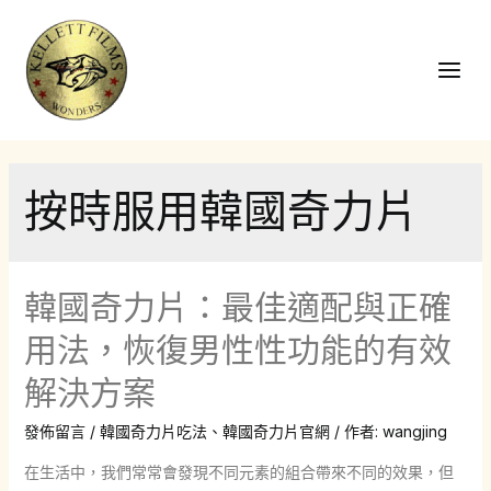
跳
至
主
Main
要
Men
內
容
按時服用韓國奇力片
韓國奇力片：最佳適配與正確
用法，恢復男性性功能的有效
解決方案
發佈留言
/
韓國奇力片吃法
、
韓國奇力片官網
/ 作者:
wangjing
在生活中，我們常常會發現不同元素的組合帶來不同的效果，但