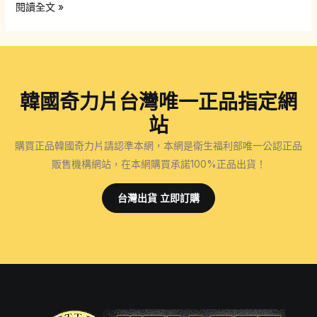
使
閱讀全文 »
用
韓
國
奇
韓國奇力片台灣唯一正品指定網
力
片
站
是
購買正品韓國奇力片請認準本網，本網是衛生福利部唯一公認正品
否
販售機構網站，在本網購買承諾100%正品出貨！
存
在
台灣出貨 立即訂購
副
作
用？