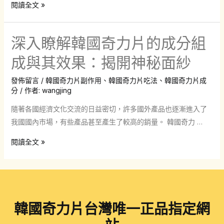
解
閱讀全文 »
密
奇
深入瞭解韓國奇力片的成分組
力
片
成與其效果：揭開神秘面紗
效
發佈留言
/
韓國奇力片副作用
、
韓國奇力片吃法
、
韓國奇力片成
果：
分
/ 作者:
wangjing
真
实
隨著各國經濟文化交流的日益密切，許多國外產品也逐漸進入了
有
我國國內市場，有些產品甚至產生了較高的銷量。 韓國奇力 …
效
深
閱讀全文 »
的
入
男
瞭
性
解
保
韓
健
韓國奇力片台灣唯一正品指定網
國
神
奇