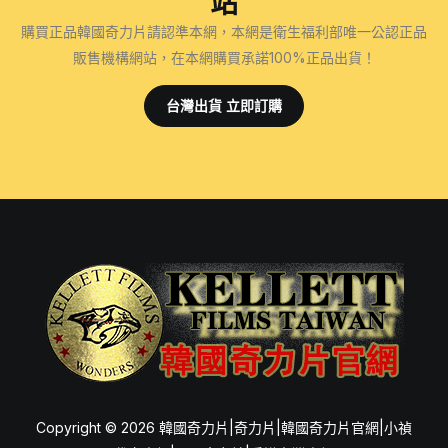
站
器
力
購買正品韓國奇力片請認準本網，本網是衛生福利部唯一公認正品
片
販售機構網站，在本網購買承諾100%正品出貨！
的
成
台灣出貨 立即訂購
分
組
成
與
其
效
果：
揭
開
神
秘
面
Copyright © 2026 韓國奇力片|奇力片|韓國奇力片官網|小禎
紗