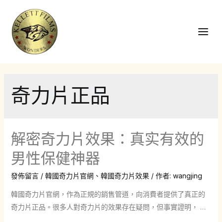
跳
至
主
Main
要
Men
內
容
奇力片正品
解密奇力片效果：真实有效的
男性保健神器
發佈留言
/
韓國奇力片官網
、
韓國奇力片效果
/ 作者:
wangjing
韓國奇力片官網，作為正規的銷售管道，向消費者提供了真正的
奇力片正品。很多人對奇力片的效果存在疑問，但事實證明， …