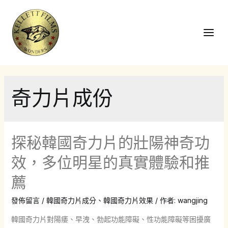
跳
至
主
Main
要
Men
內
容
奇力片成份
探秘韓國奇力片的壯陽神奇功
效，多位明星的真實體驗和推
薦
發佈留言
/
韓國奇力片成分
、
韓國奇力片效果
/ 作者:
wangjing
韓國奇力片對陽痿、早洩、勃起功能障礙、性功能障礙等困擾廣