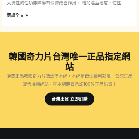
大男性的性功能障礙有快速改善作用。 增加陰莖硬度，使性 …
探
閱讀全文 »
秘
韓
國
奇
韓國奇力片台灣唯一正品指定網
力
片
站
的
購買正品韓國奇力片請認準本網，本網是衛生福利部唯一公認正品
壯
販售機構網站，在本網購買承諾100%正品出貨！
陽
神
台灣出貨 立即訂購
奇
功
效，
多
位