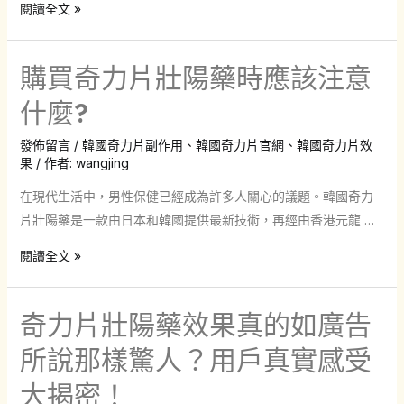
韓
閱讀全文 »
國
奇
購買奇力片壯陽藥時應該注意
力
片
什麼?
壯
發佈留言
/
韓國奇力片副作用
、
韓國奇力片官網
、
韓國奇力片效
陽
果
/ 作者:
wangjing
藥
在
在現代生活中，男性保健已經成為許多人關心的議題。韓國奇力
性
片壯陽藥是一款由日本和韓國提供最新技術，再經由香港元龍 …
生
購
閱讀全文 »
活
買
中
奇
的
奇力片壯陽藥效果真的如廣告
力
實
片
所說那樣驚人？用戶真實感受
際
壯
效
大揭密！
陽