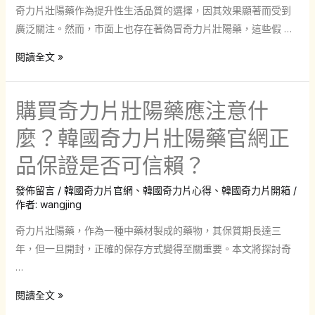
效
性
奇力片壯陽藥作為提升性生活品質的選擇，因其效果顯著而受到
果
性
廣泛關注。然而，市面上也存在著偽冒奇力片壯陽藥，這些假 …
如
能
何？
怎
閱讀全文 »
力
高
樣
是
雄
區
否
購買奇力片壯陽藥應注意什
男
分
真
性
真
麼？韓國奇力片壯陽藥官網正
的
分
假
能
品保證是否可信賴？
享
奇
全
真
力
發佈留言
/
韓國奇力片官網
、
韓國奇力片心得
、
韓國奇力片開箱
/
面
實
片
作者:
wangjing
提
使
壯
升？
奇力片壯陽藥，作為一種中藥材製成的藥物，其保質期長達三
用
陽
年，但一旦開封，正確的保存方式變得至關重要。本文將探討奇
心
藥？
…
得！
購
閱讀全文 »
買