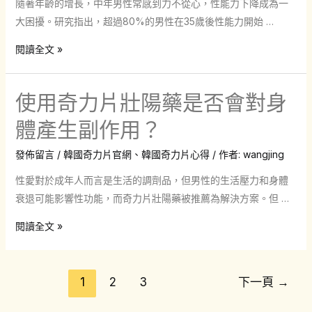
隨著年齡的增長，中年男性常感到力不從心，性能力下降成為一
中
陽
大困擾。研究指出，超過80%的男性在35歲後性能力開始 …
年
藥
男
官
韓
閱讀全文 »
性
網
國
性
正
奇
使用奇力片壯陽藥是否會對身
功
品
力
能
保
片
體產生副作用？
提
證
壯
升
發佈留言
/
韓國奇力片官網
、
韓國奇力片心得
/ 作者:
wangjing
是
陽
真
否
藥
性愛對於成年人而言是生活的調劑品，但男性的生活壓力和身體
的
可
增
衰退可能影響性功能，而奇力片壯陽藥被推薦為解決方案。但 …
有
信
大
效
使
閱讀全文 »
賴？
陰
嗎？
用
莖
奇
是
文
力
1
2
3
下一頁
→
否
章
片
可