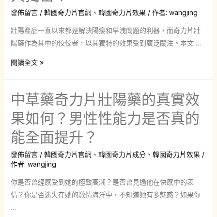
果
藥
發佈留言
/
韓國奇力片官網
、
韓國奇力片效果
/ 作者:
wangjing
如
時
何？
壯陽產品一直以來都是解決陽痿和早洩問題的利器，而奇力片壯
應
陽藥作為其中的佼佼者，以其獨特的效果受到廣泛關注。本文 …
該
注
奇
閱讀全文 »
意
力
什
片
中草藥奇力片壯陽藥的真實效
麼?
壯
陽
果如何？男性性能力是否真的
藥
能全面提升？
效
果
發佈留言
/
韓國奇力片官網
、
韓國奇力片成分
、
韓國奇力片效果
/
真
作者:
wangjing
的
你是否曾經感受到她的極致高潮？是否曾見過他在快感中的表
如
情？你是否迷失在她的激情海洋中，不知道她有多魅惑？如果你
廣
…
告