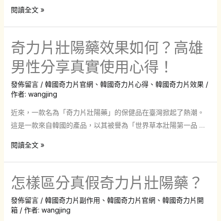
所
中
閱讀全文 »
說
草
那
藥
奇力片壯陽藥效果如何？高雄
樣
奇
驚
力
男性分享真實使用心得！
人？
片
發佈留言
/
韓國奇力片官網
、
韓國奇力片心得
、
韓國奇力片效果
/
用
壯
作者:
wangjing
戶
陽
真
藥
近來，一款名為「奇力片壯陽藥」的保健品在臺灣掀起了熱潮。
實
的
這是一款來自韓國的產品，以其被譽為「世界草本壯陽第一品 …
感
真
奇
閱讀全文 »
受
實
力
大
效
片
揭
果
怎樣區分真假奇力片壯陽藥？
壯
密！
如
陽
發佈留言
/
韓國奇力片副作用
、
韓國奇力片官網
、
韓國奇力片開
何？
藥
箱
/ 作者:
wangjing
男