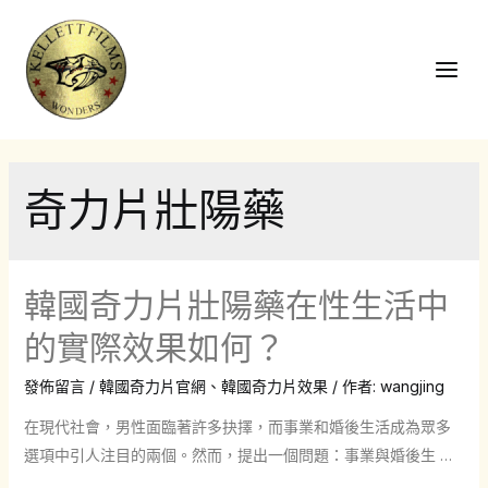
跳
至
主
Main
要
Men
內
容
奇力片壯陽藥
韓國奇力片壯陽藥在性生活中
的實際效果如何？
發佈留言
/
韓國奇力片官網
、
韓國奇力片效果
/ 作者:
wangjing
在現代社會，男性面臨著許多抉擇，而事業和婚後生活成為眾多
選項中引人注目的兩個。然而，提出一個問題：事業與婚後生 …