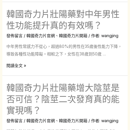
奇
韓國奇力片壯陽藥對中年男性
力
片
性功能提升真的有效嗎？
壯
發佈留言
/
韓國奇力片官網
、
韓國奇力片開箱
/ 作者:
wangjing
陽
藥
中年男性常感力不從心，超過80%的男性在35歲後性能力下降，
應
導致各種性功能障礙。相較之下，女性在38歲到50歲 …
注
韓
閱讀全文 »
意
國
什
奇
麼？
韓國奇力片壯陽藥增大陰莖是
力
韓
片
否可信？陰莖二次發育真的能
國
壯
奇
實現嗎？
陽
力
藥
片
發佈留言
/
韓國奇力片官網
、
韓國奇力片開箱
/ 作者:
wangjing
對
壯