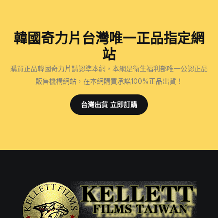
分
壯
信？
頁
陽
陰
藥
莖
韓國奇力片台灣唯一正品指定網
是
二
站
否
次
會
購買正品韓國奇力片請認準本網，本網是衛生福利部唯一公認正品
發
對
販售機構網站，在本網購買承諾100%正品出貨！
育
身
真
體
台灣出貨 立即訂購
的
產
能
生
實
副
現
作
嗎？
用？