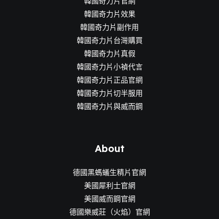
韓國奇力片官網
韓國奇力片效果
韓國奇力片副作用
韓國奇力片台灣購買
韓國奇力片真假
韓國奇力片小禎代言
韓國奇力片正品官網
韓國奇力片切半服用
韓國奇力片與威而鋼
About
德國黑螞蟻生精片官網
美國犀利士官網
美國威而鋼官網
德國樂威莊（火焰）官網