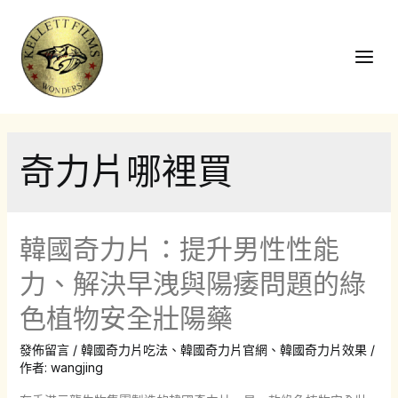
跳
至
主
Main
要
Men
內
容
奇力片哪裡買
韓國奇力片：提升男性性能
力、解決早洩與陽痿問題的綠
色植物安全壯陽藥
發佈留言
/
韓國奇力片吃法
、
韓國奇力片官網
、
韓國奇力片效果
/
作者:
wangjing