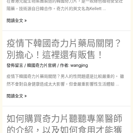
在香港元龍生物集團製造的韓國奇力片，是一款綠色植物安全壯
陽藥，技術源自日韓合作。奇力片的英文名為Kellett …
韓
閱讀全文 »
國
奇
疫情下韓國奇力片藥局關閉？
力
片：
別擔心！這裡還有販售！
提
發佈留言
/
韓國奇力片官網
/ 作者:
wangjing
升
男
疫情下韓國奇力片藥局關閉？男人的性問題還是比較嚴重的。 雖
性
然不會對自身健康造成太大影響，但會嚴重影響性生活體驗 …
性
疫
閱讀全文 »
能
情
力、
下
解
如何購買奇力片聽聽專業醫師
韓
決
國
的介紹，以及如何食用才能獲
早