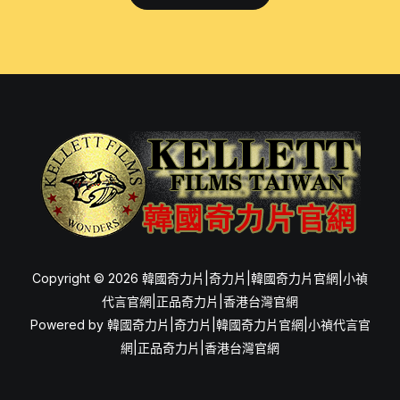
醫
師
的
介
紹，
以
及
如
何
食
用
才
Copyright © 2026 韓國奇力片|奇力片|韓國奇力片官網|小禎
能
代言官網|正品奇力片|香港台灣官網
獲
Powered by 韓國奇力片|奇力片|韓國奇力片官網|小禎代言官
得
網|正品奇力片|香港台灣官網
最
佳
效