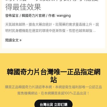
奇
洩
得最佳效果
力
與
片
陽
發佈留言
/
韓國奇力片官網
/ 作者:
wangjing
藥
痿
天氣越來越熱，據各大藥店統計，壯陽藥的需求量直線上升，說
局
問
明村民身體機能在適宜的環境中逐漸恢復，性慾也越來越強 …
關
題
閉？
的
如
閱讀全文 »
別
綠
何
擔
色
購
心！
植
買
這
物
奇
裡
韓國奇力片台灣唯一正品指定網
安
力
還
全
片
站
有
壯
聽
購買正品韓國奇力片請認準本網，本網是衛生福利部唯一公認正品
販
陽
聽
販售機構網站，在本網購買承諾100%正品出貨！
售！
藥
專
業
台灣出貨 立即訂購