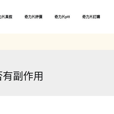
力片真假
奇力片評價
奇力片ptt
奇力片訂購
否有副作用