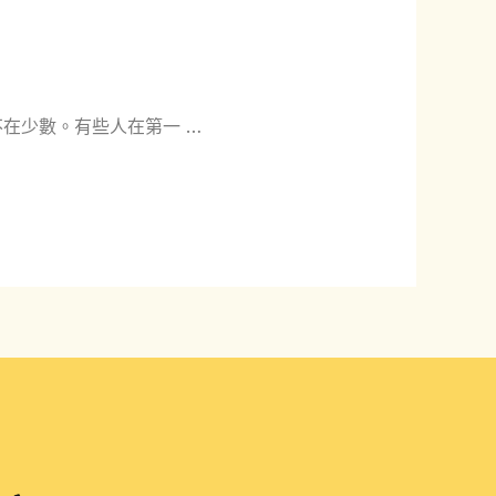
片
在少數。有些人在第一 …