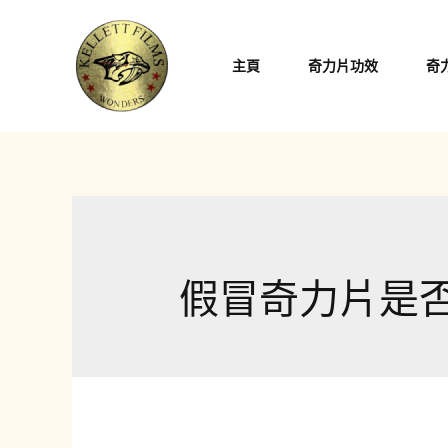
跳
至
主頁
奇力片功效
奇
主
要
內
容
假冒奇力片是