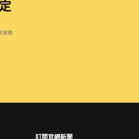
定
售機構
訂閱官網新聞