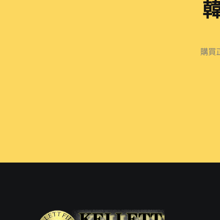
用：
保
護
購買
健
康
選
擇
正
品
奇
力
片